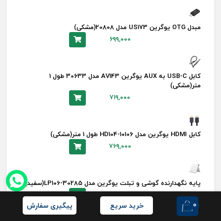
مبدل OTG یوگرین US173 مدل 20808(مشکی)
۶۹۹,۰۰۰
کابل USB-C به AUX یوگرین AV143 مدل 30633 طول 1
متر(مشکی)
۷۱۹,۰۰۰
کابل HDMI یوگرین مدل HD104-10106 طول 1 متر(مشکی)
۷۶۹,۰۰۰
پایه نگهدارنده گوشی و تبلت یوگرین مدل LP106-30285(سفید)
۷۷۹,۰۰۰
0
خرید سریع
پیگیری سفارش