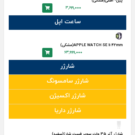
پین- اصلی(مشکی)
۳,۱۹۹,۰۰۰
ساعت اپل
APPLE WATCH SE 11 42mm(مشکی)
۶۳,۹۹۹,۰۰۰
شارژر
شارژر سامسونگ
شارژر اکسیژن
شارژر داریا
شارژر آنر 35 وات سوپر فست شارژ(سفید)