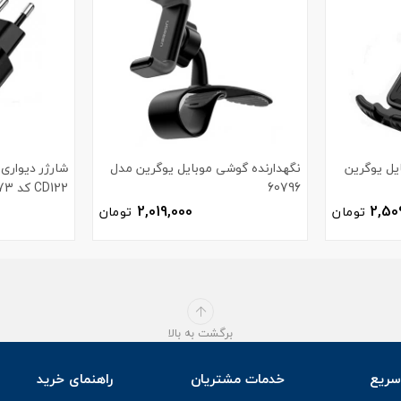
یل یوگرین
نگهدارنده گوشی موبایل یوگرین مدل
60796
CD122 کد 70273
2,019,000
2,50
تومان
تومان
برگشت به بالا
ریع
خدمات مشتریان
راهنمای خرید