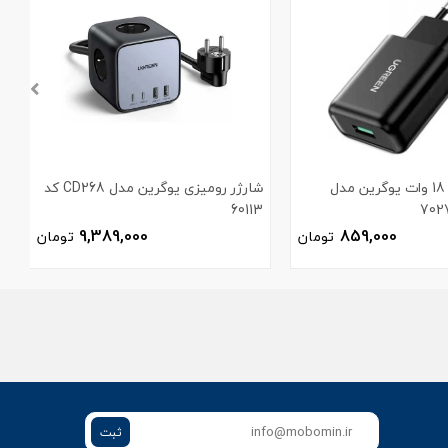
شارژر دیواری 18 وات یوگرین مدل
شارژر رومیزی یوگرین مدل CD268 کد
60113
م
9,389,000
859,000
تومان
تومان
ثبت