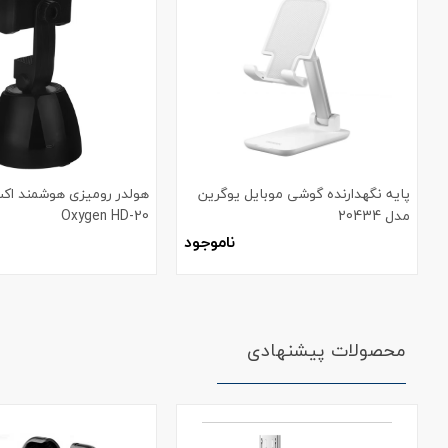
پایه نگهدارنده گوشی موبایل یوگرین
هولدر رومیزی هوشمند اک
مدل 20434
Oxygen HD-20
ناموجود
محصولات پیشنهادی