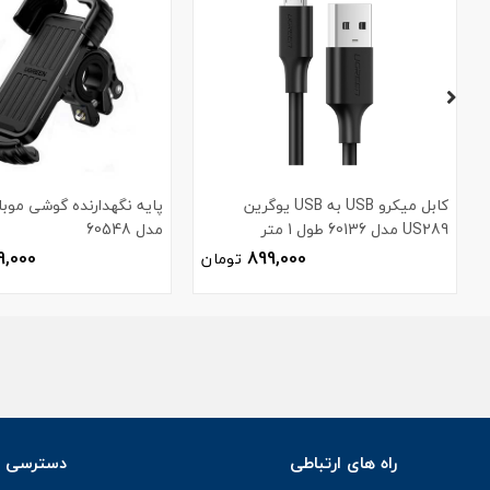
کابل میکرو USB به USB یوگرین
پایه نگهدارنده گوشی موبا
US289 مدل 60136 طول 1 متر
مدل 60548
9,000
899,000
تومان
راه های ارتباطی
دسترسی س