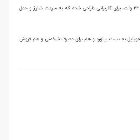
پاوربانک Xiaomi PB100DZM یکی از مدل‌های پرفروش شیائومی در رده 10000 میلی‌آمپر ساعت است که با پشتیبانی از شارژ سریع 22.5 وات، برای کاربرانی طراحی شده که به سرعت شارژ و حمل
بی موبایل به دست بیاورد و هم برای مصرف شخصی و هم فروش