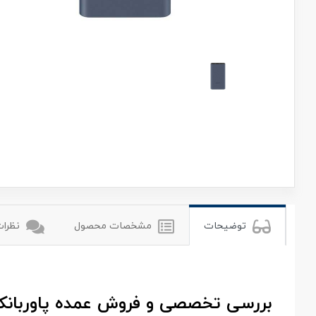
شیائومی
توضیحات
مشخصات محصول
نظرات 
بررسی تخصصی و فروش عمده پاوربانک شیائومی مدل PB100DZM 22.5W ظرفیت h