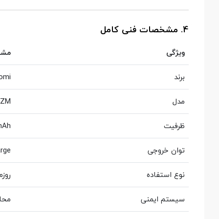
4. مشخصات فنی کامل
ویژگی
مشخ
برند
omi
مدل
DZM
ظرفیت
mAh
توان خروجی
rge
نوع استفاده
روزم
سیستم ایمنی
محاف