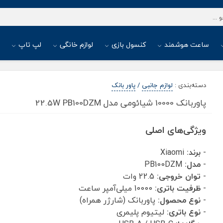
ساعت هوشمند
کنسول بازی
لوازم خانگی
لپ تاپ
ا
دسته‌بندی
:
لوازم جانبی
/
پاور بانک
پاوربانک 10000 شیائومی مدل 22.5W PB100DZM
ویژگی‌های اصلی
-
برند:
Xiaomi
-
مدل:
PB100DZM
-
توان خروجی:
22.5 وات
-
ظرفیت باتری:
10000 میلی‌آمپر ساعت
-
نوع محصول:
پاوربانک (شارژر همراه)
-
نوع باتری:
لیتیوم پلیمری