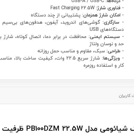
-
درگاه‌ها:
USB-A / USB-C
-
فناوری شارژ:
Fast Charging 22.5W
-
امکان شارژ همزمان:
پشتیبانی از چند دستگاه
-
سازگاری:
گوشی‌های اندروید، آیفون، هدفون‌های بی‌سیم و
دستگاه‌های USB
-
سیستم ایمنی:
محافظت در برابر دما، اتصال کوتاه، شارژ 
حد و نوسان ولتاژ
-
طراحی:
سبک، مقاوم و مناسب حمل روزانه
-
ویژگی‌ها:
شارژ سریع 22.5 وات، کیفیت ساخت بالا، من
کار و استفاده روزمره
کاربران
10000mA | شارژ سریع و اقتصادی