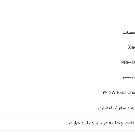
صات
Xia
PB100
10000
22.5W Fast Cha
ره / سفر / اضطراری
ظت چندلایه در برابر ولتاژ و حرارت