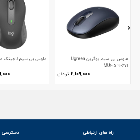
ماوس بی سیم یوگرین Ugreen
ماوس بی سیم لاجیتک مدل 0
MU105 90671
9,000
2,109,000
تومان
راه های ارتباطی
دسترسی س