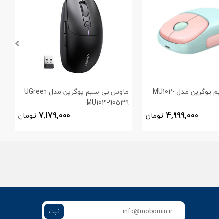
ماوس بی سیم یوگرین مدل MU102-
ماوس بی سیم یوگرین مدل UGreen
MU103-90539
5
7,179,000
4,999,000
تومان
تومان
ثبت