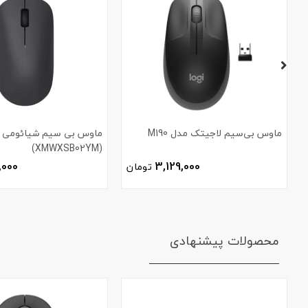
ماوس بی‌سیم لاجیتک مدل M190
(XMWXSB02YM)
,000
3,129,000
تومان
محصولات پیشنهادی