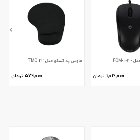
FOM-1
ماوس پد تسکو مدل TMO 22
م
579,000
1,019,000
تومان
تومان