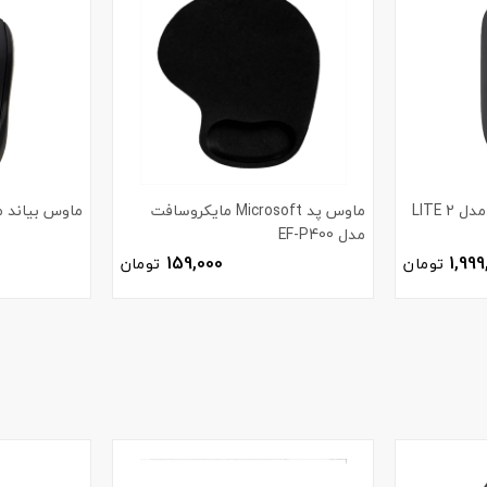
ماوس بی سیم شیائومی مدل LITE 2
ماوس پد Microsoft مایکروسافت
ماوس بیاند مدل 040
مدل EF-P400
159,000
1,999
تومان
تومان