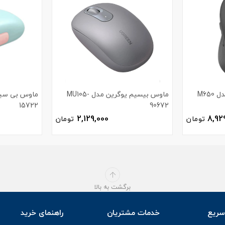
M65
ماوس بیسیم یوگرین مدل MU105-
15722
90672
2,129,000
8,92
تومان
تومان
برگشت به بالا
ریع
خدمات مشتریان
راهنمای خرید