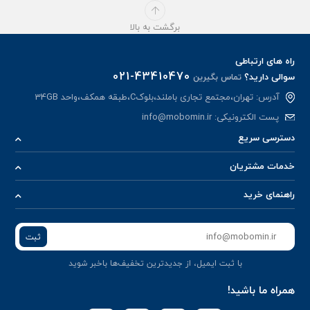
برگشت به بالا
راه های ارتباطی
021-43410470
سوالی دارید؟
تماس بگیرین
آدرس: تهران،مجتمع تجاری باملند،بلوکC،طبقه همکف،واحد 34GB
پست الکترونیکی:
info@mobomin.ir
دسترسی سریع
خدمات مشتریان
راهنمای خرید
ثبت
با ثبت ایمیل، از جدید‌ترین تخفیف‌ها با‌خبر شوید
همراه ما باشید!