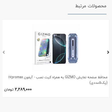
محصولات مرتبط
محافظ صفحه نمایش GIZMO به همراه کیت نصب - آیفون 17promax
(پک5عددی)
2,289,000
تومان