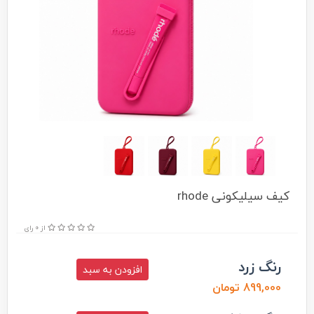
کیف سیلیکونی rhode
از 0 رای
رنگ زرد
افزودن به سبد
899,000 تومان