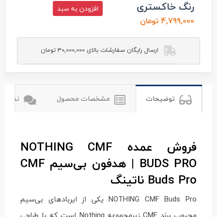
رنگ خاکستری
افزودن به سبد
4,799,000 تومان
ارسال رایگان سفارشات بالای 30,000,000 تومان
توضیحات
مشخصات محصول
نظرات ک
فروش عمده NOTHING CMF
BUDS PRO | هدفون بی‌سیم CMF
Buds Pro ناتینگ
NOTHING CMF Buds Pro یکی از ایربادهای بی‌سیم
محبوب برند CMF زیرمجموعه Nothing است که با طراحی