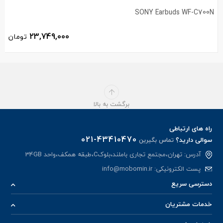
SONY Earbuds WF-C700N
23,749,000
تومان
برگشت به بالا
راه های ارتباطی
021-43410470
سوالی دارید؟
تماس بگیرین
آدرس: تهران،مجتمع تجاری باملند،بلوکC،طبقه همکف،واحد 34GB
پست الکترونیکی:
info@mobomin.ir
دسترسی سریع
خدمات مشتریان