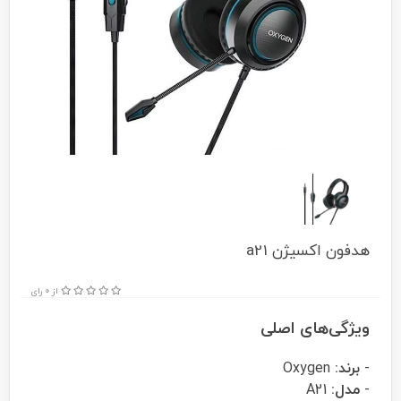
هدفون اکسیژن a21
از 0 رای
ویژگی‌های اصلی
-
برند:
Oxygen
-
مدل:
A21