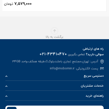
7,579,000
تومان
برگشت به بالا
راه های ارتباطی
021-43410470
سوالی دارید؟
تماس بگیرین
آدرس: تهران،مجتمع تجاری باملند،بلوکC،طبقه همکف،واحد 34GB
پست الکترونیکی:
info@mobomin.ir
دسترسی سریع
خدمات مشتریان
راهنمای خرید