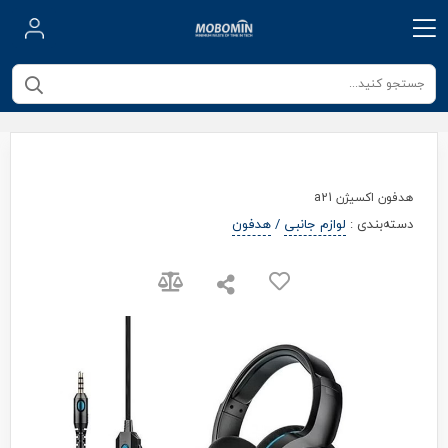
هدفون اکسیژن a21
دسته‌بندی
:
لوازم جانبی
/
هدفون