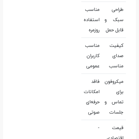
طراحی
مناسب
سبک و
استفاده
قابل حمل
روزمره
کیفیت
مناسب
صدای
کاربران
مناسب
عمومی
میکروفون
فاقد
برای
امکانات
تماس و
حرفه‌ای
جلسات
صوتی
قیمت
-
اقتصادی