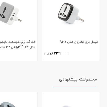
مبدل برق هادرون مدل A10E
محافظ برق هوشمند تایمردا
مدل P103 گارانتی 36 ماهه
239,000
تومان
محصولات پیشنهادی