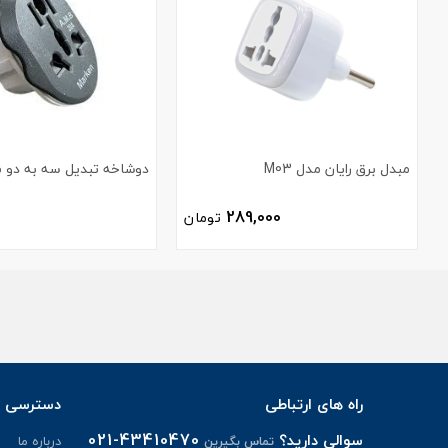
مبدل برق رایان مدل M03
دوشاخه تبدیل سه به دو م
289,000
تومان
راه های ارتباطی
دسترسی س
021-43410470
سوالی دارید؟
درباره ما
تماس بگیرین