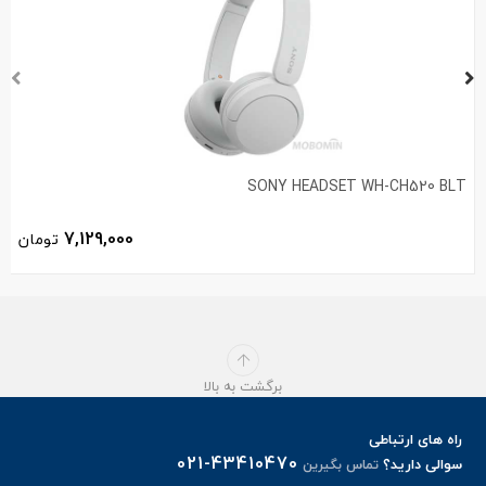
SONY HEADSET WH-CH520 BLT
7,129,000
تومان
برگشت به بالا
راه های ارتباطی
021-43410470
سوالی دارید؟
تماس بگیرین