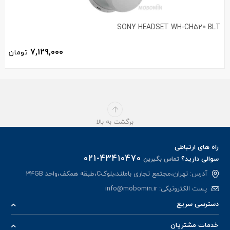
SONY HEADSET WH-CH520 BLT
7,129,000
تومان
برگشت به بالا
راه های ارتباطی
021-43410470
سوالی دارید؟
تماس بگیرین
آدرس: تهران،مجتمع تجاری باملند،بلوکC،طبقه همکف،واحد 34GB
پست الکترونیکی:
info@mobomin.ir
دسترسی سریع
خدمات مشتریان