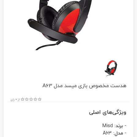
هدست مخصوص بازی میسد مدل A63
از 0 رای
ویژگی‌های اصلی
-
برند:
Misd
-
مدل:
A63