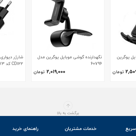
یل یوگرین
نگهدارنده گوشی موبایل یوگرین مدل
60796
CD122 کد 70273
2,019,000
2,50
تومان
تومان
برگشت به بالا
ریع
خدمات مشتریان
راهنمای خرید