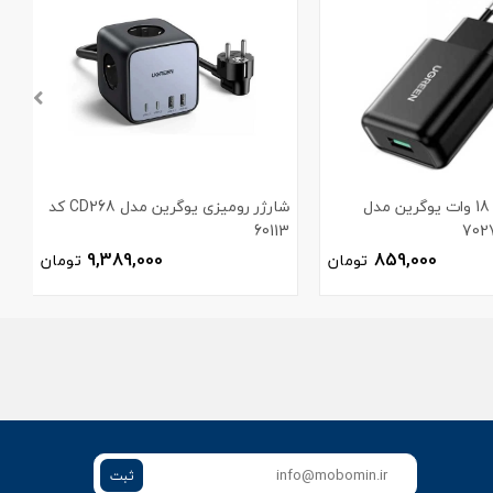
شارژر دیواری 18 وات یوگرین مدل
شارژر رومیزی یوگرین مدل CD268 کد
60113
م
9,389,000
859,000
تومان
تومان
ثبت