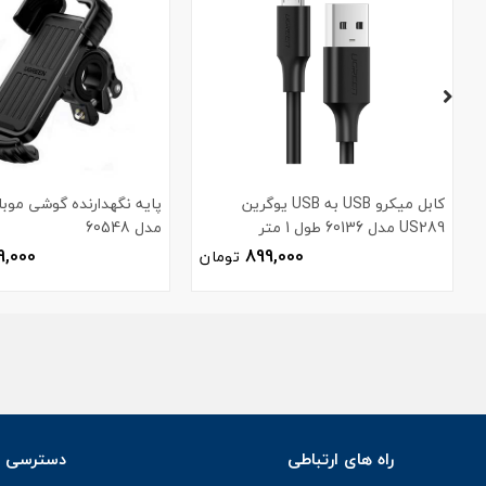
کابل میکرو USB به USB یوگرین
پایه نگهدارنده گوشی موبا
US289 مدل 60136 طول 1 متر
مدل 60548
9,000
899,000
تومان
راه های ارتباطی
دسترسی س