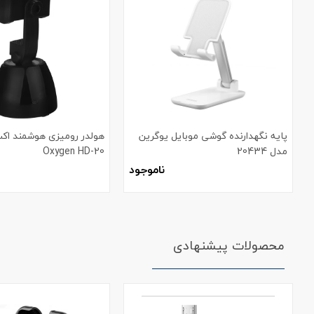
پایه نگهدارنده گوشی موبایل یوگرین
هولدر رومیزی هوشمند اک
مدل 20434
Oxygen HD-20
ناموجود
محصولات پیشنهادی