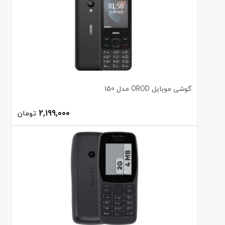
گوشی موبایل OROD مدل 150
2,199,000
تومان