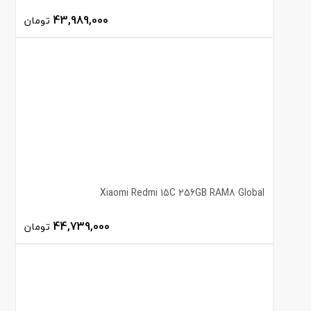
43,989,000
تومان
Xiaomi Redmi 15C 256GB RAM8 Global
44,739,000
تومان