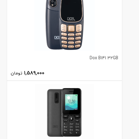
Dox B141 32GB
1,589,000
تومان