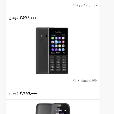
جنرال لوکس 210
2,679,000
تومان
GLX classic 216
2,789,000
تومان