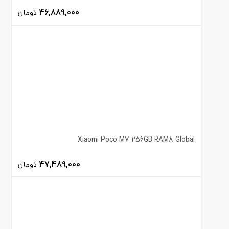
46,889,000
تومان
Xiaomi Poco M7 256GB RAM8 Global
47,489,000
تومان