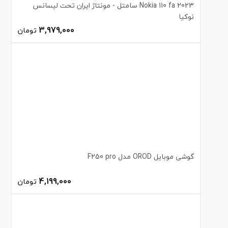
Nokia 110 fa 2023 سامتل - مونتاژ ایران تحت لیسانس
نوکیا
3,979,000
تومان
گوشی موبایل OROD مدل F250 pro
4,199,000
تومان