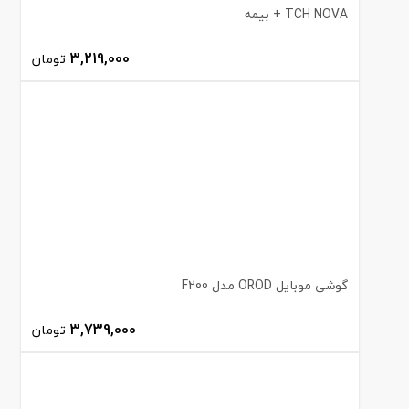
TCH NOVA + بیمه
3,219,000
تومان
گوشی موبایل OROD مدل F200
3,739,000
تومان