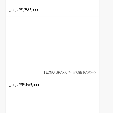
31,489,000
تومان
TECNO SPARK 40 128GB RAM6+6
34,689,000
تومان