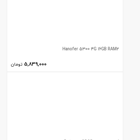
Hanofer 5300 4G 16GB RAM2
5,839,000
تومان