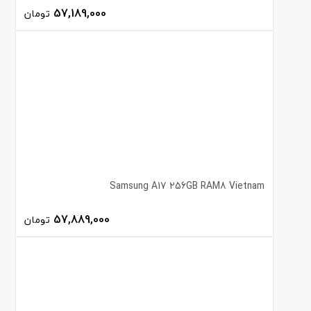
57,189,000
تومان
Samsung A17 256GB RAM8 Vietnam
57,889,000
تومان