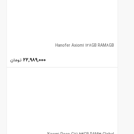
Hanofer Axiom1 128GB RAM8GB
22,989,000
تومان