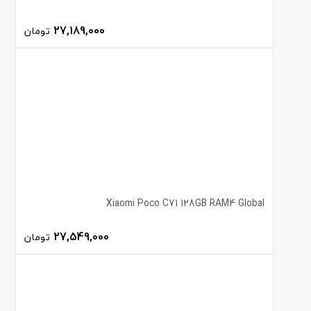
27,189,000
تومان
Xiaomi Poco C71 128GB RAM4 Global
27,549,000
تومان