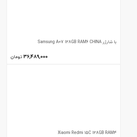
با شارژر Samsung A07 128GB RAM6 CHINA
36,489,000
تومان
Xiaomi Redmi 15C 128GB RAM4