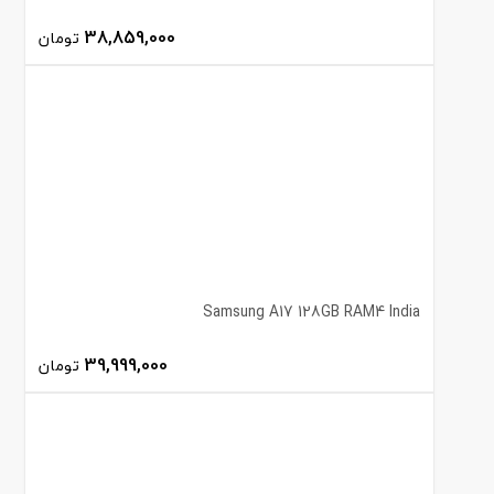
38,859,000
تومان
Samsung A17 128GB RAM4 India
39,999,000
تومان