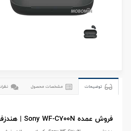
sony
سونی
توضیحات
مشخصات محصول
نظرات 
فروش عمده Sony WF-C700N | هندزفری بی‌سیم سونی با نویز کنسلینگ و صدای دقیق