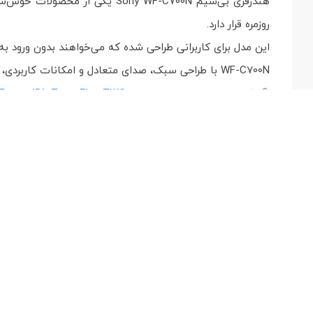
هندزفری بی‌سیم Sony WF-C700N
روزمره قرار دارد.
این مدل برای کاربرانی طراحی شده که می‌خواهند بدون ورود ب
WF-C700N با طراحی سبک، صدای متعادل و امکانات کاربردی، گزینه‌ای مناسب برای استفاده روزانه، تماس‌های کاری، سفر و گوش دادن به موسیقی محسوب می‌شود.
اگر قصد مقایسه دارید می‌توانید
JBL Tune Flex TWS
و
Pro
فهرست مطالب
1. معرفی Sony WF-C700N
2. طراحی سبک و تجربه استفاده
3. کیفیت صدا و نویز کنسلینگ
4. جدول مشخصات فنی
5. مزایا و معایب
6. مقایسه با مدل‌های مشابه
7. سوالات متداول کاربران