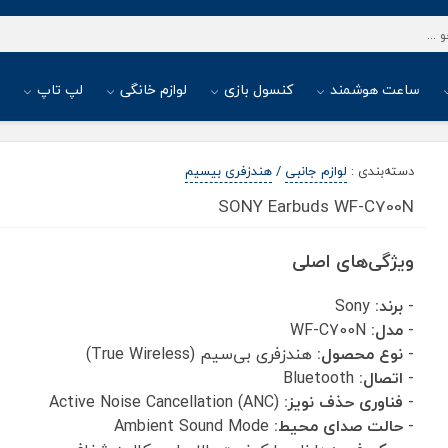
ساعت هوشمند
کنسول بازی
لوازم خانگی
لپ تاپ
ا
دسته‌بندی
:
لوازم جانبی
/
هندزفری بیسیم
SONY Earbuds WF-C700N
ویژگی‌های اصلی
-
برند:
Sony
-
مدل:
WF-C700N
-
نوع محصول:
هندزفری بی‌سیم (True Wireless)
-
اتصال:
Bluetooth
-
فناوری حذف نویز:
Active Noise Cancellation (ANC)
-
حالت صدای محیط:
Ambient Sound Mode