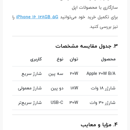
سازگاری با محصولات اپل
برای تکمیل خرید خود می‌توانید
iPhone 16 128GB 5G
را
نیز بررسی کنید.
3. جدول مقایسه مشخصات
محصول
توان
نوع
کاربری
Apple 20W B/A
20W
سه پین
شارژ سریع
شارژر 18 وات
18W
دو پین
شارژ معمولی
شارژر 30 وات
30W
USB-C
شارژ سریع‌تر
4. مزایا و معایب