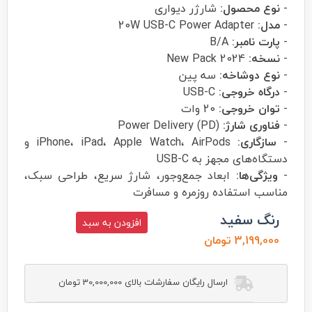
-
نوع محصول:
شارژر دیواری
-
مدل:
20W USB-C Power Adapter
-
پارت نامبر:
B/A
-
نسخه:
New Pack 2024
-
نوع دوشاخه:
سه پین
-
درگاه خروجی:
USB-C
-
توان خروجی:
20 وات
-
فناوری شارژ:
Power Delivery (PD)
-
سازگاری:
iPhone، iPad، Apple Watch، AirPods و
دستگاه‌های مجهز به USB-C
-
ویژگی‌ها:
ابعاد جمع‌وجور، شارژ سریع، طراحی سبک،
مناسب استفاده روزمره و مسافرت
رنگ سفید
افزودن به سبد
3,199,000 تومان
ارسال رایگان سفارشات بالای 30,000,000 تومان
اپل