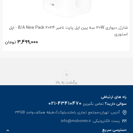
شارژر دیواری 20W سه پین اپل پارت نامبر B/A New Pack 2024 - اپل
استوری
3,499,000
تومان
برگشت به بالا
راه های ارتباطی
021-43410470
سوالی دارید؟
تماس بگیرین
آدرس: تهران،مجتمع تجاری باملند،بلوکC،طبقه همکف،واحد 34GB
پست الکترونیکی:
info@mobomin.ir
دسترسی سریع