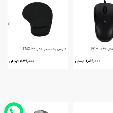
FOM-1
ماوس پد تسکو مدل TMO 22
م
579,000
1,019,000
تومان
تومان