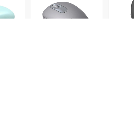
M65
ماوس بیسیم یوگرین مدل MU105-
15722
90672
2,129,000
8,92
تومان
تومان
برگشت به بالا
ریع
خدمات مشتریان
راهنمای خرید