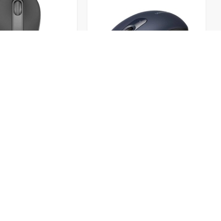
ماوس بی سیم یوگرین Ugreen
ماوس بی سیم لاجیتک مدل 0
MU105 90671
9,000
2,109,000
تومان
راه های ارتباطی
دسترسی س