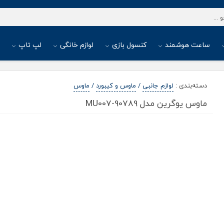
ساعت هوشمند
کنسول بازی
لوازم خانگی
لپ تاپ
ا
دسته‌بندی
:
لوازم جانبی
/
ماوس و کیبورد
/
ماوس
ماوس یوگرین مدل MU007-90789