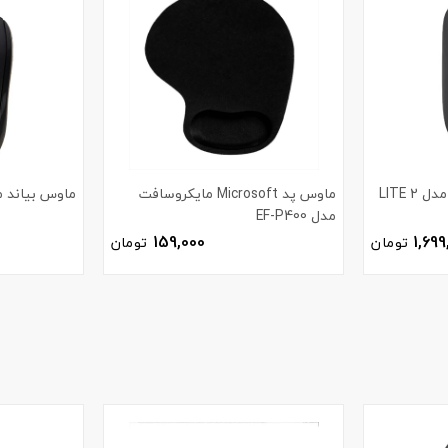
ماوس بی سیم شیائومی مدل LITE 2
ماوس پد Microsoft مایکروسافت
ماوس بیاند مدل 040
مدل EF-P400
159,000
1,699
تومان
تومان