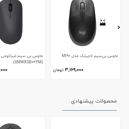
ماوس بی‌سیم لاجیتک مدل M190
(XMWXSB02YM)
,000
3,169,000
تومان
محصولات پیشنهادی