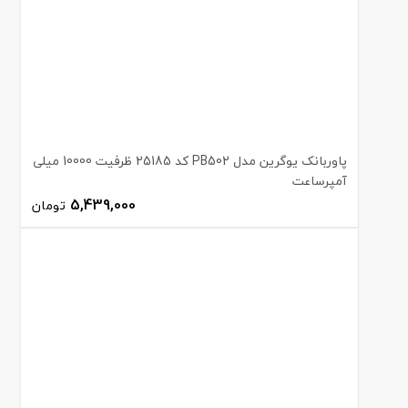
پاوربانک یوگرین مدل PB502 کد 25185 ظرفیت 10000 میلی
آمپرساعت
5,439,000
تومان