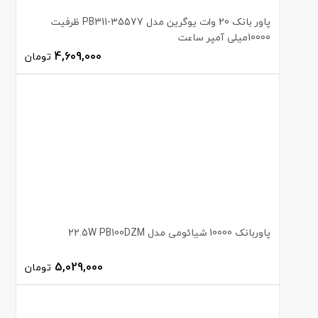
پاور بانک 20 وات یوگرین مدل PB311-35577 ظرفیت
10000میلی آمپر ساعت
4,609,000
تومان
پاوربانک 10000 شیائومی مدل 22.5W PB100DZM
5,029,000
تومان