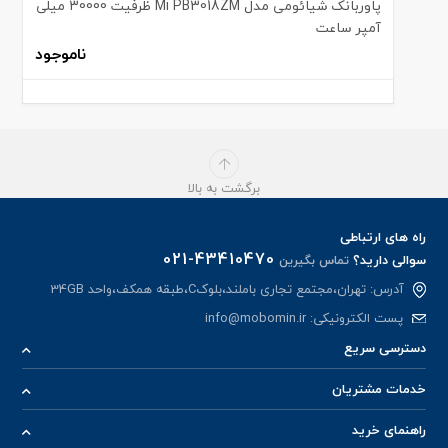
پاوربانک شیائومی مدل Mi PB3018ZM ظرفیت 30000 میلی
آمپر ساعت
ناموجود
برگشت به بالا
راه های ارتباطی
021-43410470
سوالی دارید؟
تماس بگیرین
آدرس: تهران،مجتمع تجاری باملند،بلوکC،طبقه همکف،واحد 34GB
پست الکترونیکی:
info@mobomin.ir
دسترسی سریع
خدمات مشتریان
راهنمای خرید