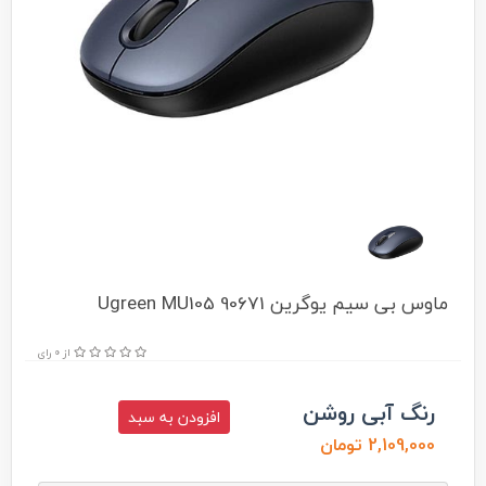
ماوس بی سیم یوگرین Ugreen MU105 90671
از 0 رای
رنگ آبی روشن
افزودن به سبد
2,109,000 تومان