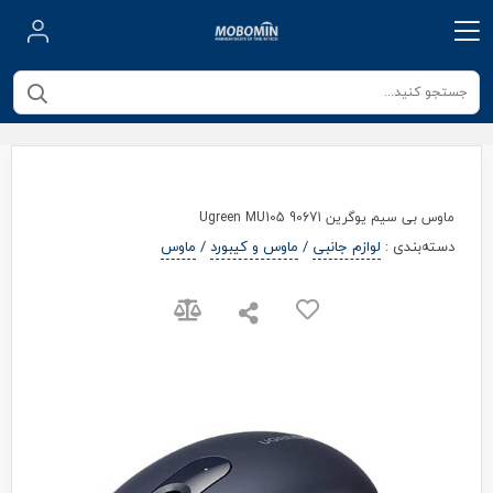
ماوس بی سیم یوگرین Ugreen MU105 90671
دسته‌بندی
:
لوازم جانبی
/
ماوس و کیبورد
/
ماوس