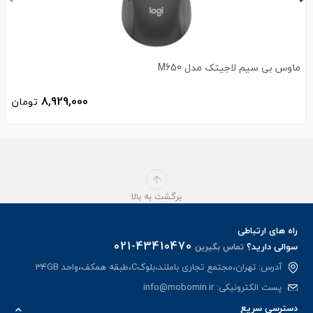
ماوس بی سیم لاجیتک مدل M650
8,929,000
تومان
برگشت به بالا
راه های ارتباطی
021-43410470
سوالی دارید؟
تماس بگیرین
آدرس: تهران،مجتمع تجاری باملند،بلوکC،طبقه همکف،واحد 34GB
پست الکترونیکی:
info@mobomin.ir
دسترسی سریع