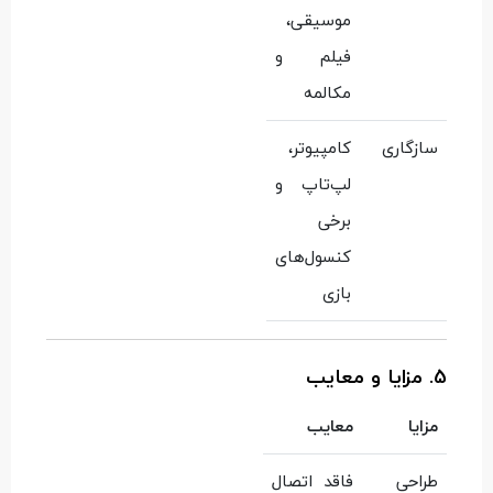
موسیقی،
فیلم و
مکالمه
سازگاری
کامپیوتر،
لپ‌تاپ و
برخی
کنسول‌های
بازی
5. مزایا و معایب
مزایا
معایب
طراحی
فاقد اتصال