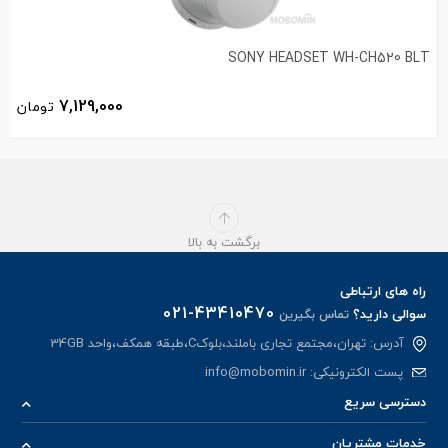
SONY HEADSET WH-CH520 BLT
7,129,000
تومان
برگشت به بالا
راه های ارتباطی
021-43410470
سوالی دارید؟
تماس بگیرین
آدرس: تهران،مجتمع تجاری باملند،بلوکC،طبقه همکف،واحد 34GB
پست الکترونیکی:
info@mobomin.ir
دسترسی سریع
خدمات مشتریان