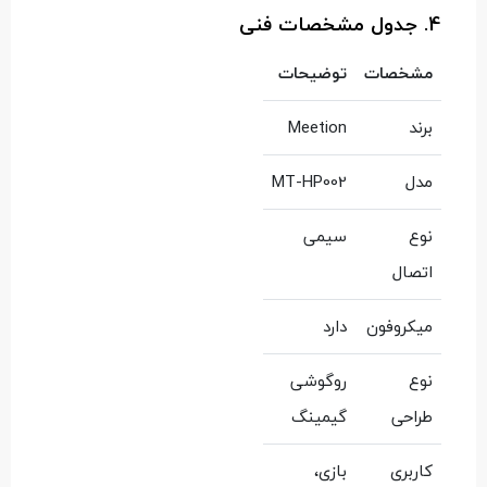
4. جدول مشخصات فنی
مشخصات
توضیحات
برند
Meetion
مدل
MT-HP002
نوع
سیمی
اتصال
میکروفون
دارد
نوع
روگوشی
طراحی
گیمینگ
کاربری
بازی،