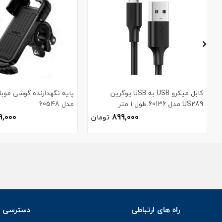
کابل میکرو USB به USB یوگرین
پایه نگهدارنده گوشی موبا
US289 مدل 60136 طول 1 متر
مدل 60548
9,000
899,000
تومان
راه های ارتباطی
دسترسی س