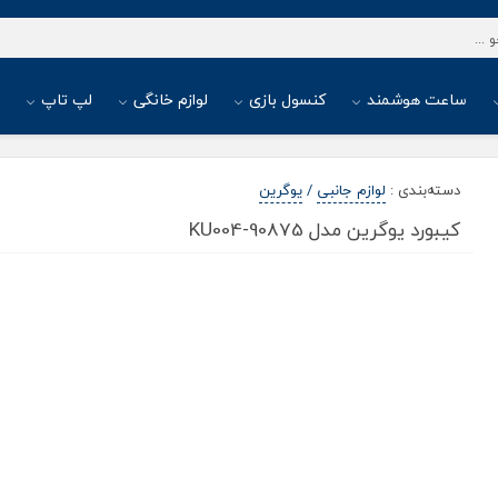
ساعت هوشمند
کنسول بازی
لوازم خانگی
لپ تاپ
ا
دسته‌بندی
:
لوازم جانبی
/
یوگرین
کیبورد یوگرین مدل KU004-90875