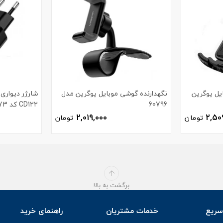
یل یوگرین
نگهدارنده گوشی موبایل یوگرین مدل
60796
CD122 کد 70273
2,019,000
2,50
تومان
تومان
برگشت به بالا
ریع
خدمات مشتریان
راهنمای خرید