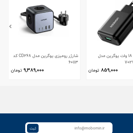
شارژر دیواری 18 وات یوگرین مدل
شارژر رومیزی یوگرین مدل CD268 کد
60113
م
9,389,000
859,000
تومان
تومان
ثبت