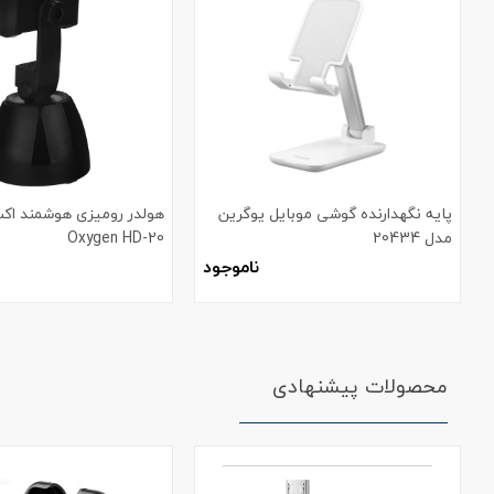
پایه نگهدارنده گوشی موبایل یوگرین
هولدر رومیزی هوشمند اک
مدل 20434
Oxygen HD-20
ناموجود
محصولات پیشنهادی