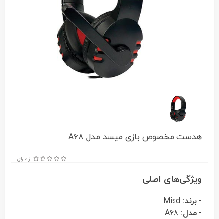
هدست مخصوص بازی میسد مدل A68
از 0 رای
ویژگی‌های اصلی
-
برند:
Misd
-
مدل:
A68