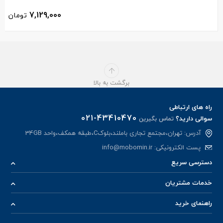
7,129,000
تومان
برگشت به بالا
راه های ارتباطی
021-43410470
سوالی دارید؟
تماس بگیرین
آدرس: تهران،مجتمع تجاری باملند،بلوکC،طبقه همکف،واحد 34GB
پست الکترونیکی:
info@mobomin.ir
دسترسی سریع
خدمات مشتریان
راهنمای خرید