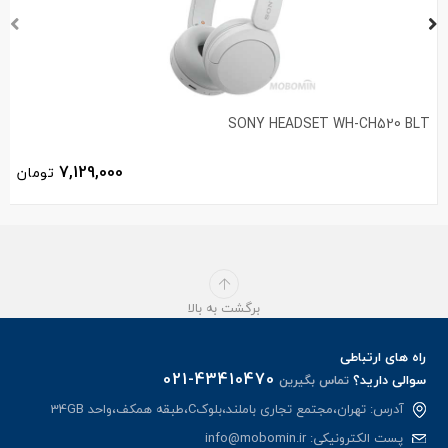
SONY HEADSET WH-CH520 BLT
7,129,000
تومان
برگشت به بالا
راه های ارتباطی
021-43410470
سوالی دارید؟
تماس بگیرین
آدرس: تهران،مجتمع تجاری باملند،بلوکC،طبقه همکف،واحد 34GB
پست الکترونیکی:
info@mobomin.ir