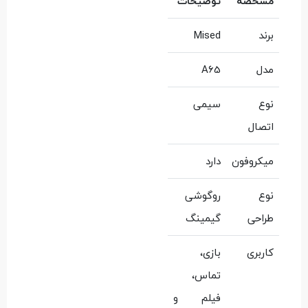
مشخصه
توضیحات
برند
Mised
مدل
A65
نوع
سیمی
اتصال
میکروفون
دارد
نوع
روگوشی
طراحی
گیمینگ
کاربری
بازی،
تماس،
فیلم و