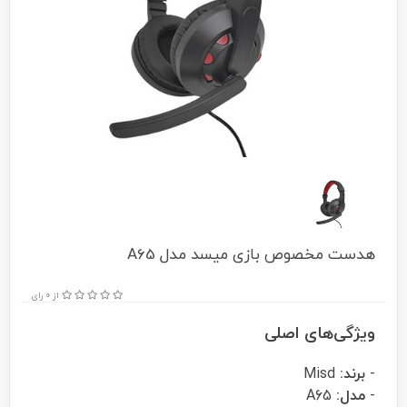
هدست مخصوص بازی میسد مدل A65
از 0 رای
ویژگی‌های اصلی
-
برند:
Misd
-
مدل:
A65