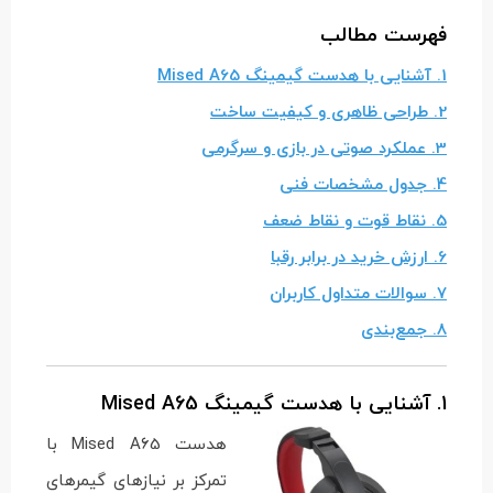
فهرست مطالب
1. آشنایی با هدست گیمینگ Mised A65
2. طراحی ظاهری و کیفیت ساخت
3. عملکرد صوتی در بازی و سرگرمی
4. جدول مشخصات فنی
5. نقاط قوت و نقاط ضعف
6. ارزش خرید در برابر رقبا
7. سوالات متداول کاربران
8. جمع‌بندی
1. آشنایی با هدست گیمینگ Mised A65
هدست Mised A65 با
تمرکز بر نیازهای گیمرهای