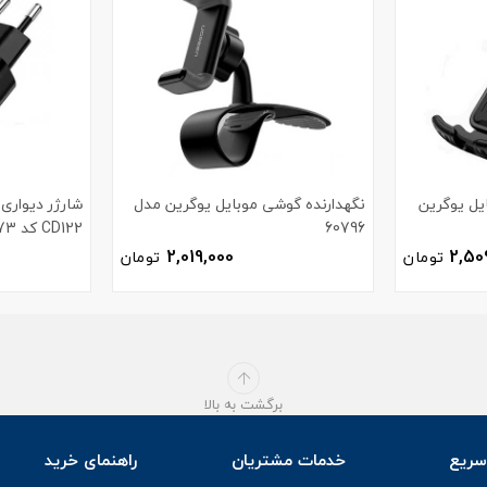
یل یوگرین
نگهدارنده گوشی موبایل یوگرین مدل
60796
CD122 کد 70273
2,019,000
2,50
تومان
تومان
برگشت به بالا
ریع
خدمات مشتریان
راهنمای خرید