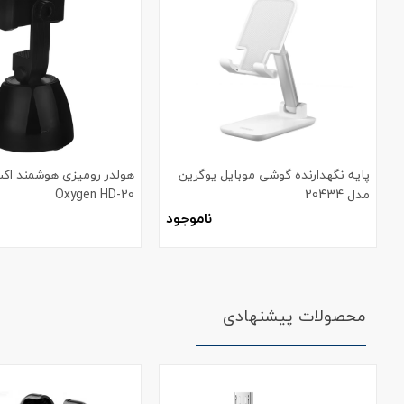
پایه نگهدارنده گوشی موبایل یوگرین
هولدر رومیزی هوشمند اک
مدل 20434
Oxygen HD-20
ناموجود
محصولات پیشنهادی