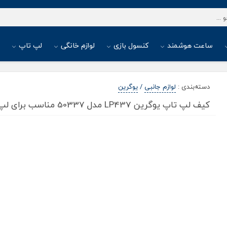
ساعت هوشمند
کنسول بازی
لوازم خانگی
لپ تاپ
ا
دسته‌بندی
:
لوازم جانبی
/
یوگرین
کیف لپ تاپ یوگرین LP437 مدل 50337 مناسب برای لپ تاپ 14 اینچی