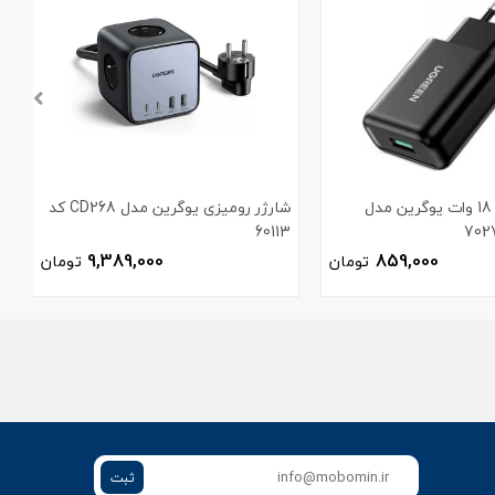
شارژر دیواری 18 وات یوگرین مدل
شارژر رومیزی یوگرین مدل CD268 کد
60113
م
9,389,000
859,000
تومان
تومان
ثبت