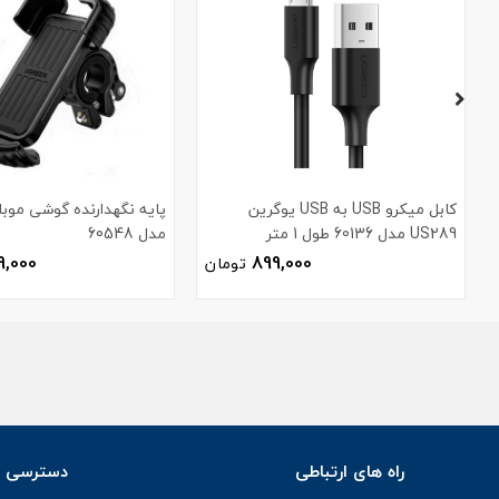
کابل میکرو USB به USB یوگرین
پایه نگهدارنده گوشی موبا
US289 مدل 60136 طول 1 متر
مدل 60548
9,000
899,000
تومان
راه های ارتباطی
دسترسی س