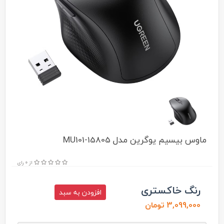
ماوس بیسیم یوگرین مدل MU101-15805
از 0 رای
رنگ خاکستری
افزودن به سبد
3,099,000 تومان