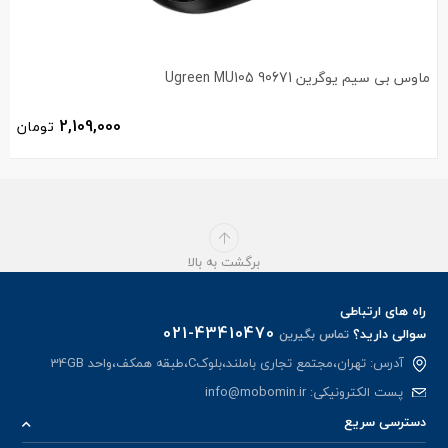
ماوس بی سیم یوگرین Ugreen MU105 90671
2,109,000
تومان
برگشت به بالا
راه های ارتباطی
021-43410470
سوالی دارید؟
تماس بگیرین
آدرس: تهران،مجتمع تجاری باملند،بلوکC،طبقه همکف،واحد 34GB
پست الکترونیکی:
info@mobomin.ir
دسترسی سریع