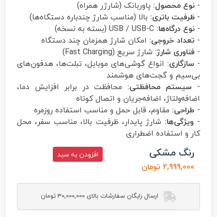
-
نوع محصول:
پاوربانک (شارژر همراه)
-
ظرفیت باتری:
بالا (مناسب شارژ چندباره دستگاه‌ها)
-
نوع درگاه‌ها:
USB / USB-C (بسته به نسخه)
-
تعداد خروجی:
امکان شارژ همزمان چند دستگاه
-
فناوری شارژ:
شارژ سریع (Fast Charging)
-
سازگاری:
انواع گوشی‌های موبایل، تبلت‌ها، هدفون‌های
بی‌سیم و گجت‌های هوشمند
-
سیستم محافظتی:
محافظت در برابر افزایش دما،
اضافه‌ولتاژ، اضافه‌جریان و اتصال کوتاه
-
طراحی:
مقاوم، قابل حمل و مناسب استفاده روزمره
-
ویژگی‌ها:
شارژ پایدار، ظرفیت بالا، مناسب سفر، محل
کار و استفاده اضطراری
رنگ مشکی
افزودن به سبد
2,999,000 تومان
ارسال رایگان سفارشات بالای 30,000,000 تومان
اکسیژن
oxygen