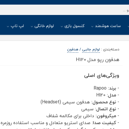
ساعت هوشمند
کنسول بازی
لوازم خانگی
لپ تاپ
ا
دسته‌بندی
:
لوازم جانبی
/
هدفون
هدفون رپو مدل H120
ویژگی‌های اصلی
-
برند:
Rapoo
-
مدل:
H120
-
نوع محصول:
هدفون سیمی (Headset)
-
نوع اتصال:
سیمی
-
میکروفون:
داخلی برای مکالمه شفاف
-
کیفیت صدا:
صدای استریو متعادل و مناسب استفاده روزمره