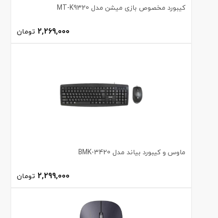
کیبورد مخصوص بازی میشن مدل MT-K9320
2,269,000
تومان
ماوس و کیبورد بیاند مدل BMK-3420
2,299,000
تومان