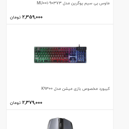
ماوس بی سیم یوگرین مدل MU001-90373
2,359,000
تومان
کیبورد مخصوص بازی میشن مدل K9300
2,379,000
تومان