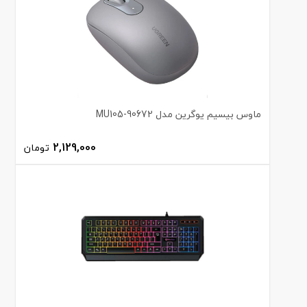
ماوس بیسیم یوگرین مدل MU105-90672
2,129,000
تومان