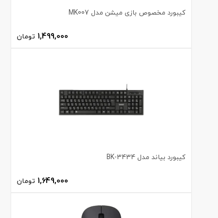
کیبورد مخصوص بازی میشن مدل MK007
1,499,000
تومان
کیبورد بیاند مدل BK-3434
1,649,000
تومان