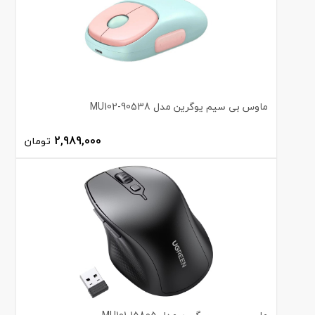
ماوس بی سیم یوگرین مدل MU102-90538
2,989,000
تومان