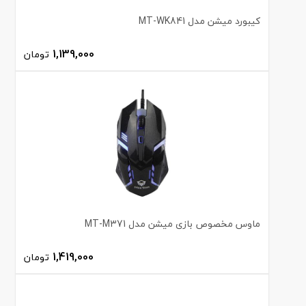
کیبورد میشن مدل MT-WK841
1,139,000
تومان
ماوس مخصوص بازی میشن مدل MT-M371
1,419,000
تومان