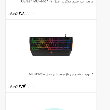
ماوس بی سیم یوگرین مدل UGreen MU101-15807
2,899,000
تومان
کیبورد مخصوص بازی میشن مدل MT-K9520
2,949,000
تومان