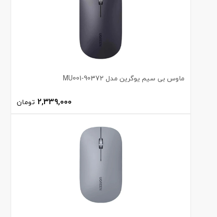
ماوس بی سیم یوگرین مدل MU001-90372
2,339,000
تومان