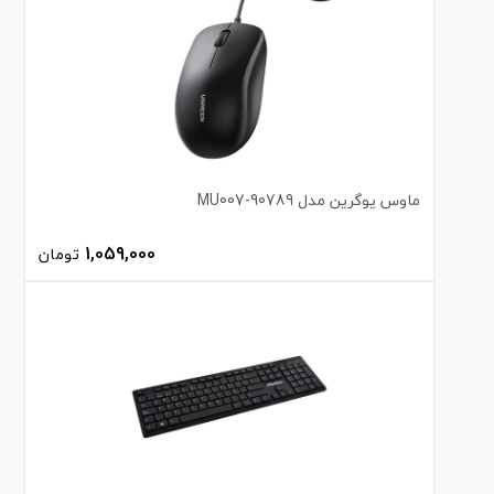
ماوس یوگرین مدل MU007-90789
1,059,000
تومان