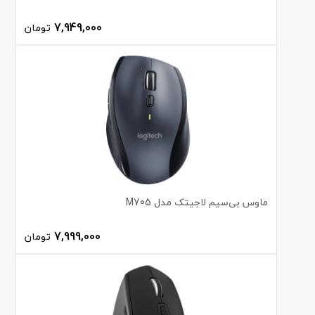
7,949,000
تومان
ماوس بی‌سیم لاجیتک مدل M705
7,999,000
تومان