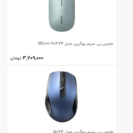
ماوس بی سیم یوگرین مدل MU001-90374
3,709,000
تومان
ماوس بی سیم یوگرین مدل 15064