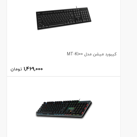
کیبورد میشن مدل MT-K100
1,469,000
تومان