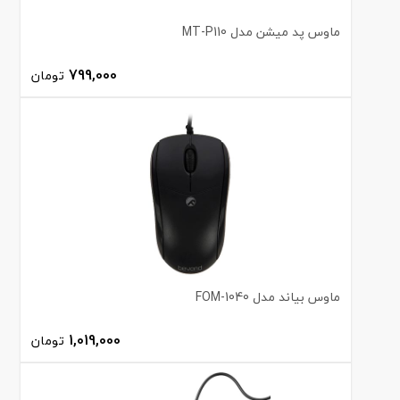
ماوس پد میشن مدل MT-P110
799,000
تومان
ماوس بیاند مدل FOM-1040
1,019,000
تومان