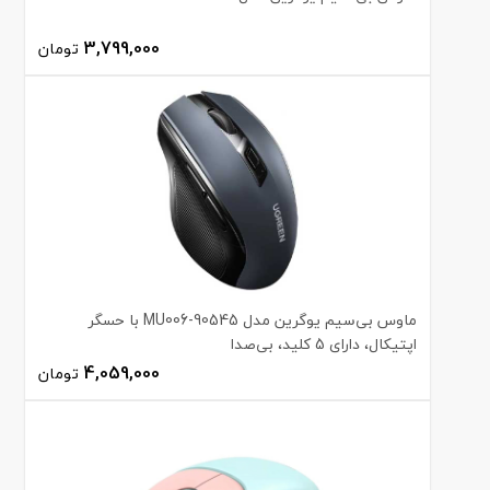
3,799,000
تومان
ماوس بی‌سیم یوگرین مدل MU006-90545 با حسگر
اپتیکال، دارای 5 کلید، بی‌صدا
4,059,000
تومان