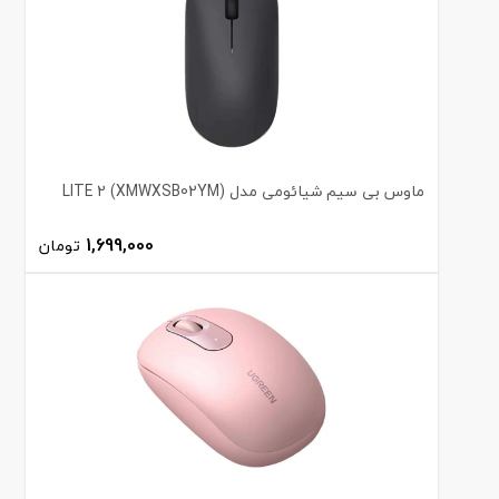
ماوس بی سیم شیائومی مدل LITE 2 (XMWXSB02YM)
1,699,000
تومان