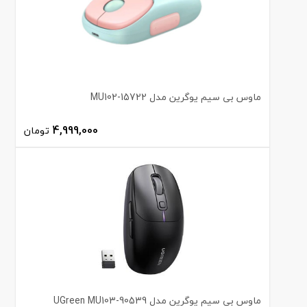
ماوس بی سیم یوگرین مدل MU102-15722
4,999,000
تومان
ماوس بی سیم یوگرین مدل UGreen MU103-90539