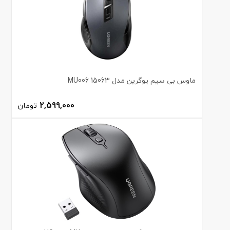
ماوس بی سیم یوگرین مدل MU006 15063
2,599,000
تومان