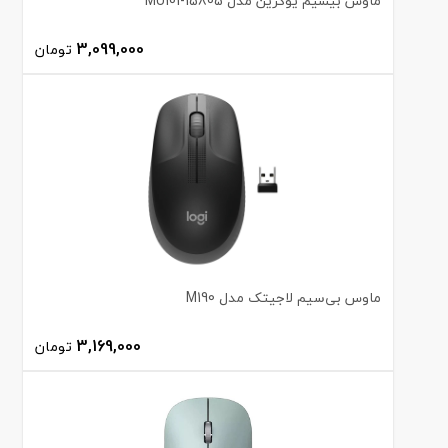
ماوس بیسیم یوگرین مدل MU101-15805
3,099,000
تومان
ماوس بی‌سیم لاجیتک مدل M190
3,169,000
تومان