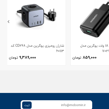
شارژر دیواری 18 وات یوگرین مدل
شارژر رومیزی یوگرین مدل CD268 کد
60113
م
9,389,000
859,000
تومان
تومان
ثبت