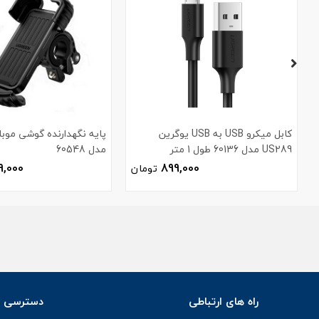
کابل میکرو USB به USB یوگرین
پایه نگهدارنده گوشی موبا
US289 مدل 60136 طول 1 متر
مدل 60548
9,000
899,000
تومان
راه های ارتباطی
دسترسی س