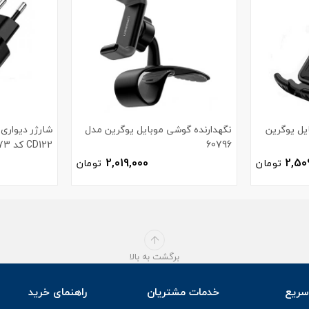
یل یوگرین
نگهدارنده گوشی موبایل یوگرین مدل
60796
CD122 کد 70273
2,019,000
2,50
تومان
تومان
برگشت به بالا
ریع
خدمات مشتریان
راهنمای خرید