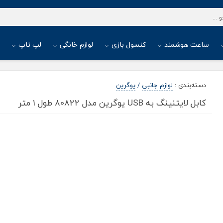
ساعت هوشمند
کنسول بازی
لوازم خانگی
لپ تاپ
ا
دسته‌بندی
:
لوازم جانبی
/
یوگرین
کابل لایتنینگ به USB یوگرین مدل 80822 طول 1 متر