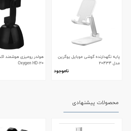
پایه نگهدارنده گوشی موبایل یوگرین
هولدر رومیزی هوشمند اک
مدل 20434
Oxygen HD-20
ناموجود
محصولات پیشنهادی