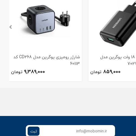
شارژر دیواری 18 وات یوگرین مدل
شارژر رومیزی یوگرین مدل CD268 کد
60113
م
9,389,000
859,000
تومان
تومان
ثبت