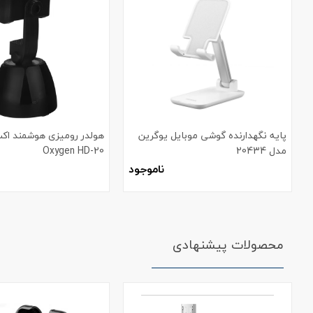
پایه نگهدارنده گوشی موبایل یوگرین
هولدر رومیزی هوشمند اک
مدل 20434
Oxygen HD-20
ناموجود
محصولات پیشنهادی