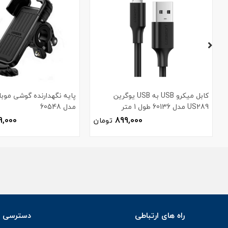
کابل میکرو USB به USB یوگرین
پایه نگهدارنده گوشی موبا
US289 مدل 60136 طول 1 متر
مدل 60548
9,000
899,000
تومان
راه های ارتباطی
دسترسی س