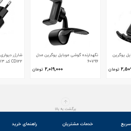
یل یوگرین
نگهدارنده گوشی موبایل یوگرین مدل
60796
CD122 کد 70273
2,019,000
2,50
تومان
تومان
برگشت به بالا
ریع
خدمات مشتریان
راهنمای خرید