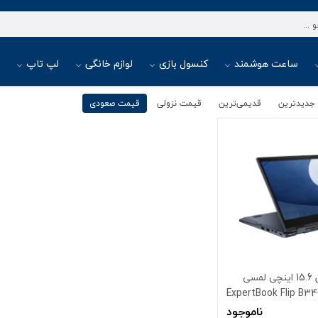
ساعت هوشمند
کنسول بازی
لوازم خانگی
لپ تاپ
ا
جدیدترین
قدیمی‌ترین
قيمت نزولی
قيمت صعودی
لپ تاپ ایسوس 15.6 اینچی لمسی
دل ExpertBook Flip B3402fb
i5 1255U 8GB 
ناموجود