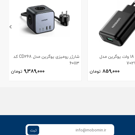
شارژر دیواری 18 وات یوگرین مدل
شارژر رومیزی یوگرین مدل CD268 کد
60113
م
9,389,000
859,000
تومان
تومان
ثبت