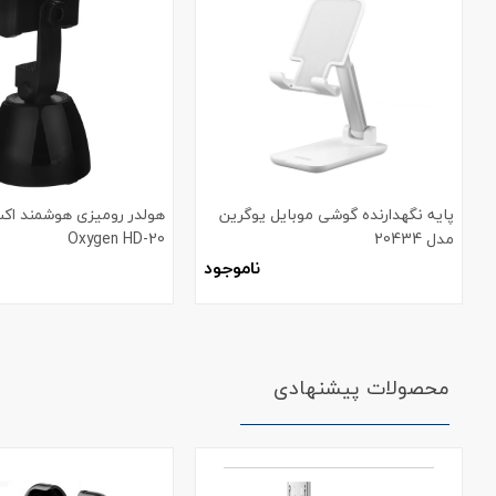
پایه نگهدارنده گوشی موبایل یوگرین
هولدر رومیزی هوشمند اک
مدل 20434
Oxygen HD-20
ناموجود
محصولات پیشنهادی