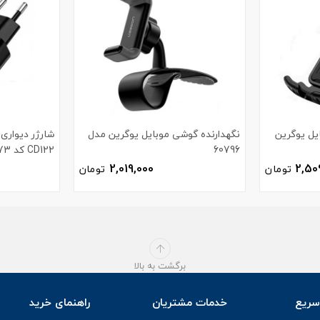
یل یوگرین
نگهدارنده گوشی موبایل یوگرین مدل
60796
CD122 کد 70273
2,019,000
2,50
تومان
تومان
برگشت به بالا
ریع
خدمات مشتریان
راهنمای خرید