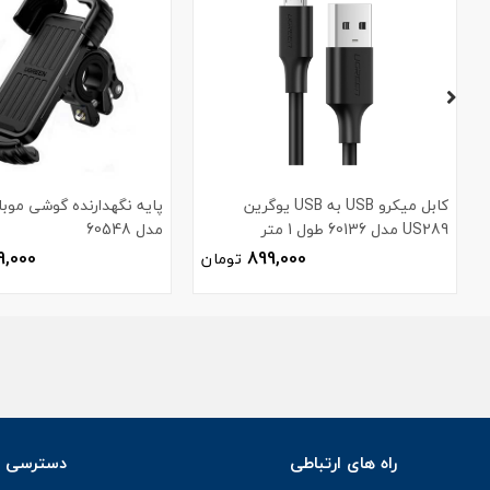
کابل میکرو USB به USB یوگرین
پایه نگهدارنده گوشی موبا
US289 مدل 60136 طول 1 متر
مدل 60548
9,000
899,000
تومان
راه های ارتباطی
دسترسی س