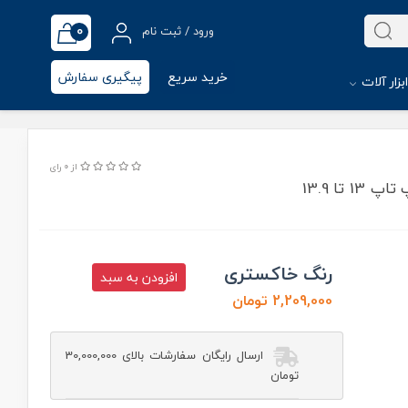
0
ورود / ثبت نام
خرید سریع
پیگیری سفارش
بزار آلات
از 0 رای
کیف لپ تاپ یوگرین مدل 20448-LP437 مناسب برای لپ تاپ 13 تا 13.9
رنگ خاکستری
افزودن به سبد
2,209,000 تومان
ارسال رایگان سفارشات بالای 30,000,000
تومان