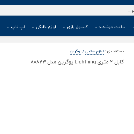
ساعت هوشمند
کنسول بازی
لوازم خانگی
لپ تاپ
ا
دسته‌بندی
:
لوازم جانبی
/
یوگرین
کابل 2 متری Lightning یوگرین مدل 80823