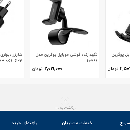
یل یوگرین
نگهدارنده گوشی موبایل یوگرین مدل
60796
CD122 کد 70273
2,019,000
2,50
تومان
تومان
برگشت به بالا
ریع
خدمات مشتریان
راهنمای خرید