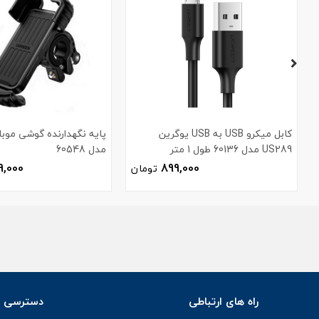
کابل میکرو USB به USB یوگرین
پایه نگهدارنده گوشی موبا
US289 مدل 60136 طول 1 متر
مدل 60548
9,000
899,000
تومان
راه های ارتباطی
دسترسی س