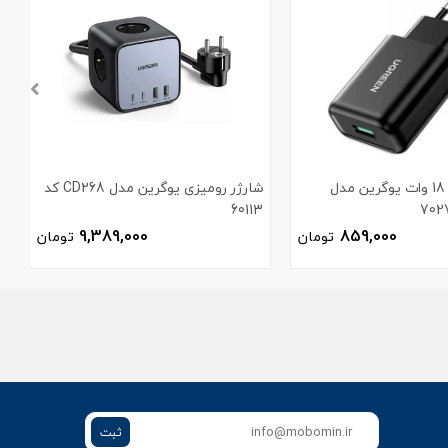
شارژر دیواری 18 وات یوگرین مدل
شارژر رومیزی یوگرین مدل CD268 کد
60113
م
9,389,000
859,000
تومان
تومان
ثبت