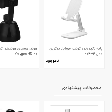
پایه نگهدارنده گوشی موبایل یوگرین
هولدر رومیزی هوشمند اک
مدل 20434
Oxygen HD-20
ناموجود
محصولات پیشنهادی