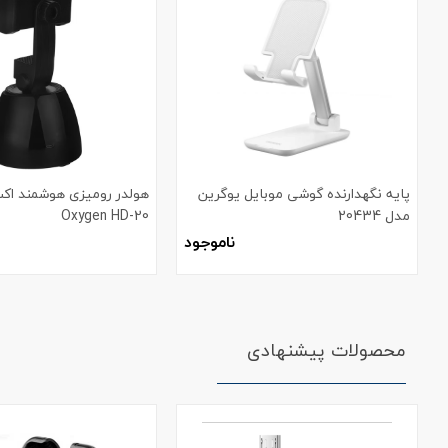
پایه نگهدارنده گوشی موبایل یوگرین
هولدر رومیزی هوشمند اک
مدل 20434
Oxygen HD-20
ناموجود
محصولات پیشنهادی