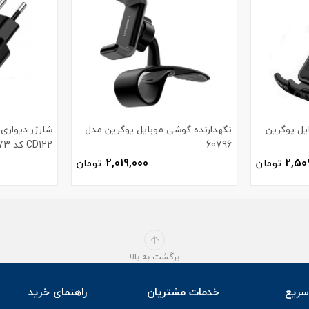
یل یوگرین
نگهدارنده گوشی موبایل یوگرین مدل
60796
CD122 کد 70273
2,019,000
2,50
تومان
تومان
برگشت به بالا
ریع
خدمات مشتریان
راهنمای خرید