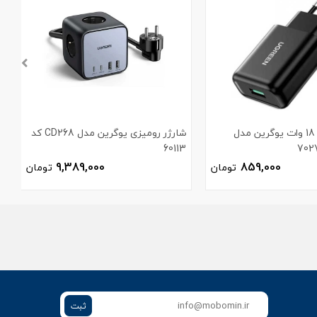
شارژر دیواری 18 وات یوگرین مدل
شارژر رومیزی یوگرین مدل CD268 کد
60113
م
9,389,000
859,000
تومان
تومان
ثبت