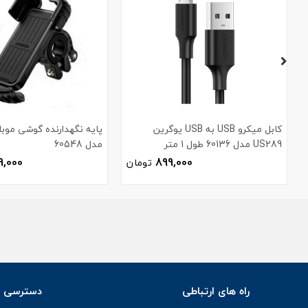
کابل میکرو USB به USB یوگرین
پایه نگهدارنده گوشی موبا
US289 مدل 60136 طول 1 متر
مدل 60548
9,000
899,000
تومان
راه های ارتباطی
دسترسی س