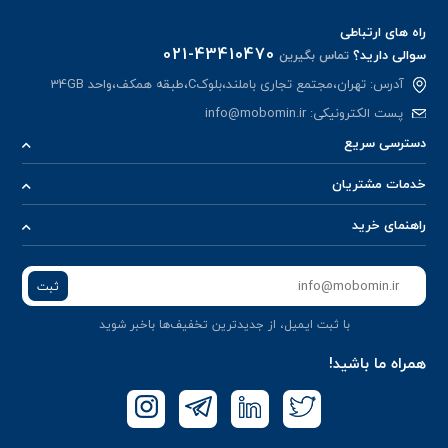
راه های ارتباطی
021-43410470
سوالی دارید؟
تماس بگیرین
آدرس: تهران،مجتمع تجاری باملند،بلوکC،طبقه همکف،واحد 34GB
پست الکترونیکی:
info@mobomin.ir
دسترسی سریع
خدمات مشتریان
راهنمای خرید
ثبت
با ثبت ایمیل، از جدید‌ترین تخفیف‌ها با‌خبر شوید
همراه ما باشید!