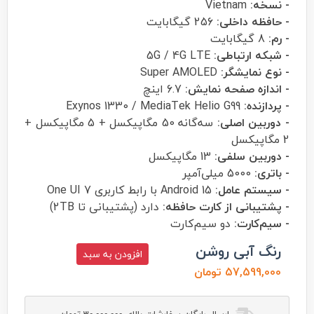
- نسخه:
Vietnam
- حافظه داخلی:
256 گیگابایت
- رم:
8 گیگابایت
- شبکه ارتباطی:
5G / 4G LTE
- نوع نمایشگر:
Super AMOLED
- اندازه صفحه نمایش:
6.7 اینچ
- پردازنده:
Exynos 1330‌ / MediaTek Helio G99
- دوربین اصلی:
سه‌گانه 50 مگاپیکسل + 5 مگاپیکسل +
2 مگاپیکسل
- دوربین سلفی:
13 مگاپیکسل
- باتری:
5000 میلی‌آمپر
- سیستم عامل:
Android 15 با رابط کاربری One UI 7
- پشتیبانی از کارت حافظه:
دارد (پشتیبانی تا 2TB)
- سیم‌کارت:
دو سیم‌کارت
رنگ آبی روشن
افزودن به سبد
57,599,000 تومان