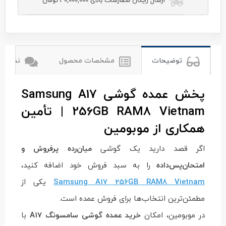
ارسال رایگان سفارشات بالای 30,000,000 تومان
سامسونگ
توضیحات
مشخصات محصول
نظرات ک
پخش عمده گوشی Samsung A17
256GB RAM8 Vietnam | تأمین
همکاری از موبومین
اگر قصد دارید یک گوشی
میان‌رده پرفروش و
امتحان‌پس‌داده
را به سبد فروش خود اضافه کنید،
Samsung A17 256GB RAM8 Vietnam
یکی از
مطمئن‌ترین انتخاب‌ها برای فروش عمده است.
در موبومین، امکان
خرید عمده گوشی سامسونگ A17
با