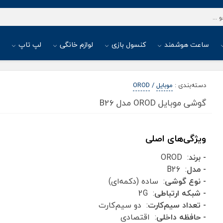
ساعت هوشمند
کنسول بازی
لوازم خانگی
لپ تاپ
ا
دسته‌بندی
:
موبایل
/
OROD
گوشی موبایل OROD مدل B26
ویژگی‌های اصلی
- برند
: OROD
- مدل
: B26
- نوع گوشی
: ساده (دکمه‌ای)
- شبکه ارتباطی
: 2G
- تعداد سیم‌کارت
: دو سیم‌کارت
- حافظه داخلی
: اقتصادی