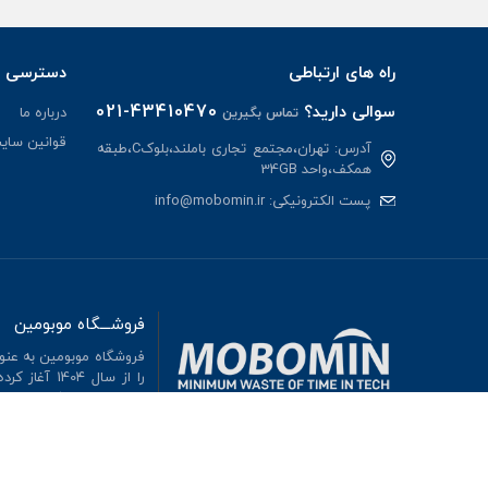
راه های ارتباطی
دسترسی س
021-43410470
سوالی دارید؟
درباره ما
تماس بگیرین
قوانین سای
آدرس: تهران،مجتمع تجاری باملند،بلوکC،طبقه
همکف،واحد 34GB
پست الکترونیکی:
info@mobomin.ir
فروشـــگاه موبومین
فروشگاه موبومین به عنوا
را از سال 
است و ایجاد یک رابطه بر