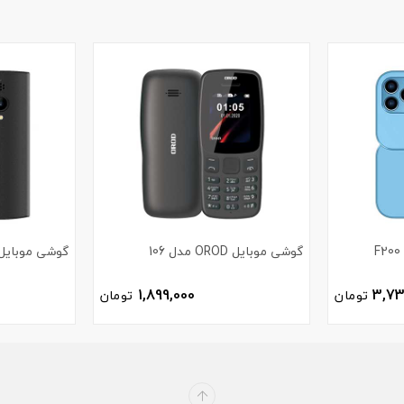
گوشی موبایل OROD مدل 106
گوشی موبایل OROD مدل 0lite
1,899,000
3,73
تومان
تومان