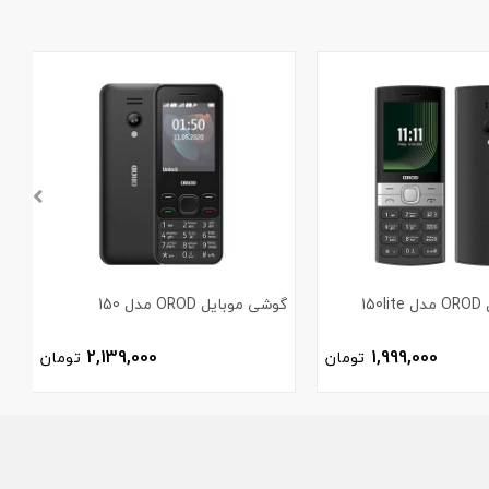
15
گوشی موبایل OROD مدل 150
گ
2,139,000
1,999,000
تومان
تومان