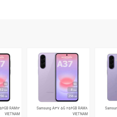
56GB RAM12
Samsung A37 5G 256GB RAM8
Samsu
VIETNAM
VIETNAM