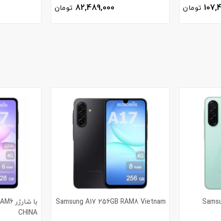
82,489,000
107,
تومان
تومان
Samsu
Samsung A17 256GB RAM8 Vietnam
با شا
CHINA