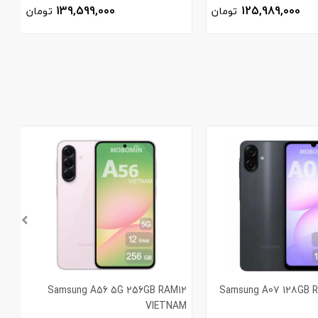
139,599,000
125,989,000
تومان
تومان
رژر Samsung A07 128GB RAM6
Samsung A56 5G 256GB RAM12
m
VIETNAM