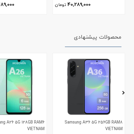
489,000
40,289,000
تومان
محصولات پیشنهادی
ng A26 5G 128GB RAM6
Samsung A36 5G 256GB RAM8
VIETNAM
VIETNAM