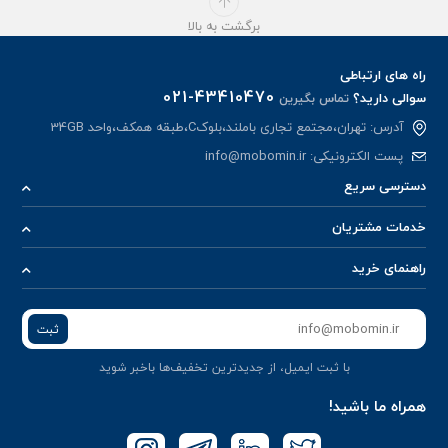
برگشت به بالا
راه های ارتباطی
021-43410470
سوالی دارید؟
تماس بگیرین
آدرس: تهران،مجتمع تجاری باملند،بلوکC،طبقه همکف،واحد 34GB
پست الکترونیکی:
info@mobomin.ir
دسترسی سریع
خدمات مشتریان
راهنمای خرید
ثبت
با ثبت ایمیل، از جدید‌ترین تخفیف‌ها با‌خبر شوید
همراه ما باشید!