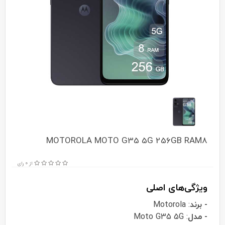
MOTOROLA MOTO G35 5G 256GB RAM8
از 0 رای
ویژگی‌های اصلی
- برند
: Motorola
- مدل
: Moto G35 5G