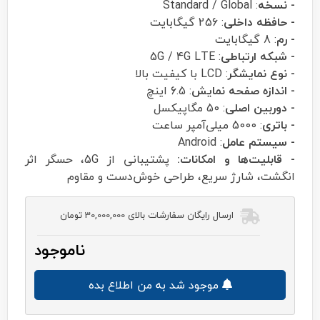
- نسخه
: Standard / Global
- حافظه داخلی
: 256 گیگابایت
- رم
: 8 گیگابایت
- شبکه ارتباطی
: 5G / 4G LTE
- نوع نمایشگر
: LCD با کیفیت بالا
- اندازه صفحه نمایش
: 6.5 اینچ
- دوربین اصلی
: 50 مگاپیکسل
- باتری
: 5000 میلی‌آمپر ساعت
- سیستم عامل
: Android
- قابلیت‌ها و امکانات:
پشتیبانی از 5G، حسگر اثر
انگشت، شارژ سریع، طراحی خوش‌دست و مقاوم
ارسال رایگان سفارشات بالای 30,000,000 تومان
ناموجود
موجود شد به من اطلاع بده