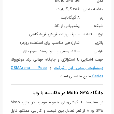
مدل
Moto G35 5G
حافظه داخلی
256 گیگابایت
رم
8 گیگابایت
شبکه
پشتیبانی از 5G
نوع استفاده
مصرف روزانه، فروش فروشگاهی
باتری
شارژدهی مناسب برای استفاده روزمره
طراحی
ساده، رسمی و مورد پسند عموم بازار
جهت آشنایی با استراتژی و جایگاه جهانی برند موتورولا،
وب‌سایت رسمی این شرکت
و
GSMArena – Poco
Series
منبع مناسبی است.
جایگاه Moto G35 در مقایسه با رقبا
در مقایسه با گوشی‌های هم‌رده موجود در بازار، Moto
G35 رم 8 از نظر تعادل بین قیمت و کارایی، عملکرد قابل