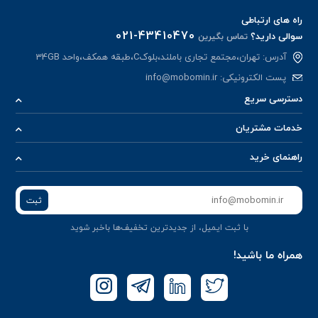
راه های ارتباطی
021-43410470
سوالی دارید؟
تماس بگیرین
آدرس: تهران،مجتمع تجاری باملند،بلوکC،طبقه همکف،واحد 34GB
پست الکترونیکی:
info@mobomin.ir
دسترسی سریع
خدمات مشتریان
راهنمای خرید
ثبت
با ثبت ایمیل، از جدید‌ترین تخفیف‌ها با‌خبر شوید
همراه ما باشید!