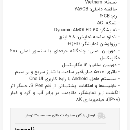
- نسخه:
Vietnam
- حافظه داخلی:
256GB
- رم:
12GB
- شبکه:
5G
- نمایشگر:
Dynamic AMOLED 2X
- اندازه صفحه نمایش:
6.8 اینچ
- رزولوشن نمایشگر:
QHD+
- دوربین اصلی:
چندگانه حرفه‌ای با سنسور اصلی 200
مگاپیکسل
- دوربین سلفی:
12 مگاپیکسل
- باتری:
5000 میلی‌آمپر ساعت با شارژ سریع و بی‌سیم
- سیستم عامل:
Android با رابط کاربری One UI
- قابلیت‌ها و امکانات:
پشتیبانی از قلم S Pen، حسگر اثر
انگشت زیر نمایشگر، مقاومت در برابر آب و گرد و غبار
(IP68)، فیلم‌برداری 8K
ارسال رایگان سفارشات بالای 30,000,000 تومان
ناموجود