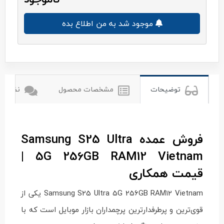
موجود شد به من اطلاع بده
سامسونگ
توضیحات
مشخصات محصول
نظرات ک
فروش عمده Samsung S25 Ultra
5G 256GB RAM12 Vietnam |
قیمت همکاری
Samsung S25 Ultra 5G 256GB RAM12 Vietnam یکی از
قوی‌ترین و پرطرفدارترین پرچمداران بازار موبایل است که با