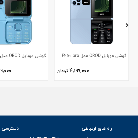
گوشی موبایل OROD مدل F250 pro
گوشی موبایل OROD مدل F200
9,000
4,199,000
تومان
راه های ارتباطی
دسترسی س