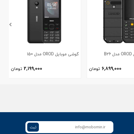
B2
گوشی موبایل OROD مدل 150
گ
2,199,000
6,899,000
تومان
تومان
ثبت