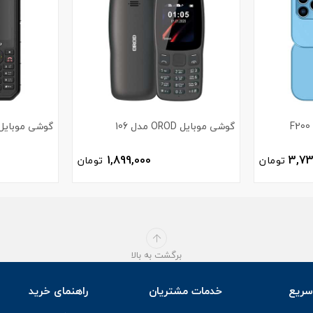
گوشی موبایل OROD مدل 106
گوشی موبایل OROD مدل 6
1,899,000
3,73
تومان
تومان
برگشت به بالا
ریع
خدمات مشتریان
راهنمای خرید