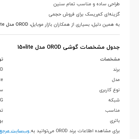
طراحی ساده و مناسب تمام سنین
گزینه‌ای کم‌ریسک برای فروش حجمی
به همین دلیل، بسیاری از همکاران بازار موبایل،
OROD مدل 150lite
جدول مشخصات گوشی OROD مدل 150lite
مشخصات
تو
برند
OD
مدل
te
نوع کاربری
سا
شبکه
2G
مناسب
تم
باتری
به
برای مشاهده اطلاعات برند OROD می‌توانید به
وب‌سایت مرجع ت