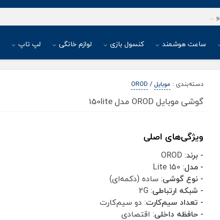
ساعت هوشمند
کنسول بازی
لوازم خانگی
لپ تاپ
ا
دسته‌بندی
:
موبایل
/
OROD
گوشی موبایل OROD مدل 150lite
ویژگی‌های اصلی
- برند
: OROD
- مدل
: 150 Lite
- نوع گوشی
: ساده (دکمه‌ای)
- شبکه ارتباطی
: 2G
- تعداد سیم‌کارت
: دو سیم‌کارت
- حافظه داخلی
: اقتصادی