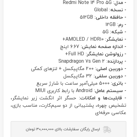
- مدل:
Redmi Note 14 Pro 5G
- نسخه:
Global
- حافظه داخلی:
512GB
- رم:
12GB
- شبکه:
5G
- نمایشگر:
AMOLED / HDR10+
- اندازه صفحه نمایش:
6.67 اینچ
- رزولوشن نمایشگر:
Full HD+
- پردازنده:
Snapdragon 7s Gen 2
- دوربین اصلی:
200 مگاپیکسل + لنزهای کمکی
- دوربین سلفی:
32 مگاپیکسل
- باتری:
5000 میلی‌آمپر ساعت با شارژ سریع
- سیستم عامل:
Android با رابط کاربری MIUI
- قابلیت‌ها و امکانات:
حسگر اثر انگشت زیر نمایشگر،
تشخیص چهره، پشتیبانی از دو سیم‌کارت، مناسب بازی،
عکاسی حرفه‌ای
ارسال رایگان سفارشات بالای 30,000,000 تومان