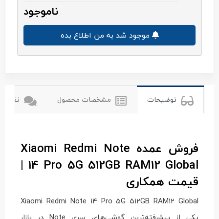
ناموجود
موجود شد به من اطلاع بده
شیائومی
توضیحات
مشخصات محصول
نظرات ک
فروش عمده Xiaomi Redmi Note
14 Pro 5G 512GB RAM12 Global |
قیمت همکاری
Xiaomi Redmi Note 14 Pro 5G 512GB RAM12 Global
یکی از پیشرفته‌ترین گوشی‌های سری Note در بازار