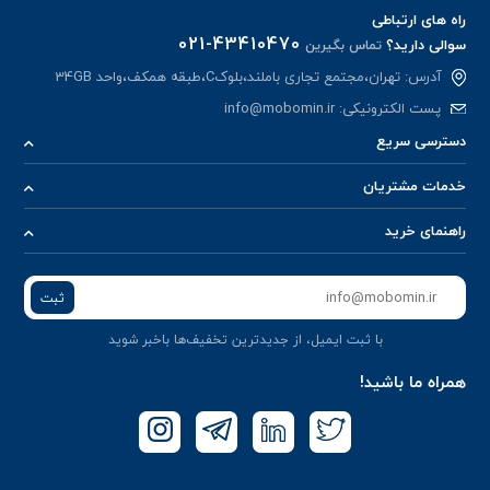
راه های ارتباطی
021-43410470
سوالی دارید؟
تماس بگیرین
آدرس: تهران،مجتمع تجاری باملند،بلوکC،طبقه همکف،واحد 34GB
پست الکترونیکی:
info@mobomin.ir
دسترسی سریع
خدمات مشتریان
راهنمای خرید
ثبت
با ثبت ایمیل، از جدید‌ترین تخفیف‌ها با‌خبر شوید
همراه ما باشید!