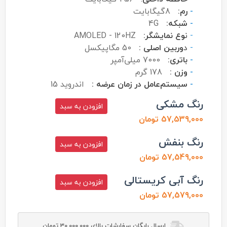
-
رم:
8گیگابایت
-
شبکه:
4G
-
ن
وع نمایشگر:
AMOLED - 120HZ
-
د
وربین اصلی :
50 مگاپیکسل
-
باتری:
7000 میلی‌آمپر
-
وزن :
178 گرم
-
سیستم‌عامل در زمان عرضه :
اندروید 15
رنگ مشکی
افزودن به سبد
57,539,000 تومان
رنگ بنفش
افزودن به سبد
57,549,000 تومان
رنگ آبی کریستالی
افزودن به سبد
57,579,000 تومان
ارسال رایگان سفارشات بالای 30,000,000 تومان