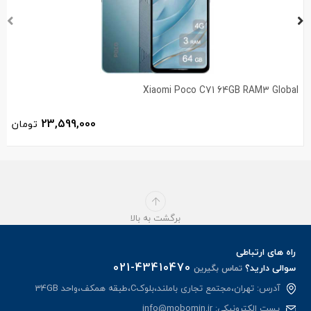
Xiaomi Poco C71 64GB RAM3 Global
23,599,000
تومان
برگشت به بالا
راه های ارتباطی
021-43410470
سوالی دارید؟
تماس بگیرین
آدرس: تهران،مجتمع تجاری باملند،بلوکC،طبقه همکف،واحد 34GB
پست الکترونیکی:
info@mobomin.ir