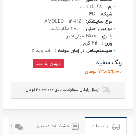
-
رم:
8گیگابایت
-
شبکه:
4G
-
ن
وع نمایشگر:
AMOLED - 120HZ
-
د
وربین اصلی :
200 مگاپیکسل
-
باتری:
6500 میلی‌آمپر
-
وزن :
211 گرم
-
سیستم‌عامل در زمان عرضه :
اندروید 15
رنگ سفید
افزودن به سبد
72,059,000 تومان
ارسال رایگان سفارشات بالای 30,000,000 تومان
شیائومی
توضیحات
مشخصات محصول
نظرات ک