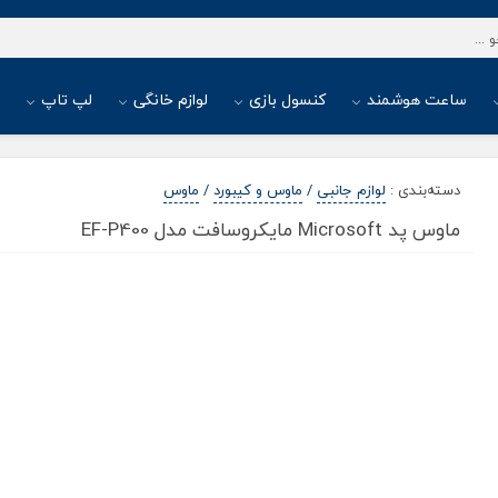
ساعت هوشمند
کنسول بازی
لوازم خانگی
لپ تاپ
ا
دسته‌بندی
:
لوازم جانبی
/
ماوس و کیبورد
/
ماوس
ماوس پد Microsoft مایکروسافت مدل EF-P400