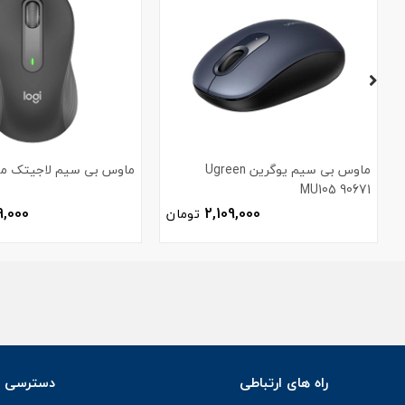
ماوس بی سیم یوگرین Ugreen
ماوس بی سیم لاجیتک مدل 0
MU105 90671
9,000
2,109,000
تومان
راه های ارتباطی
دسترسی س