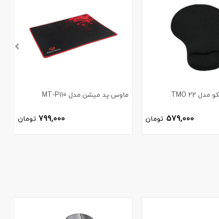
ل TMO 22
ماوس پد میشن مدل MT-P110
1
799,000
579,000
تومان
تومان