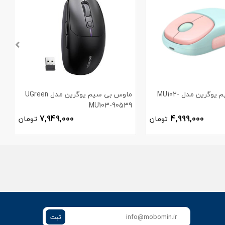
ماوس بی سیم یوگرین مدل MU102-
ماوس بی سیم یوگرین مدل UGreen
MU103-90539
5
7,949,000
4,999,000
تومان
تومان
ثبت