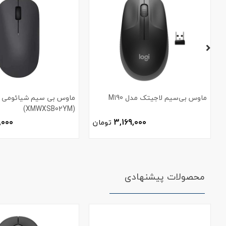
ماوس بی‌سیم لاجیتک مدل M190
(XMWXSB02YM)
,000
3,169,000
تومان
محصولات پیشنهادی