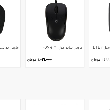
ماوس بی سیم شیائومی مدل LITE 2
ماوس بیاند مدل FOM-1040
ماوس پد تسکو مد
1,019,000
1,699
تومان
تومان