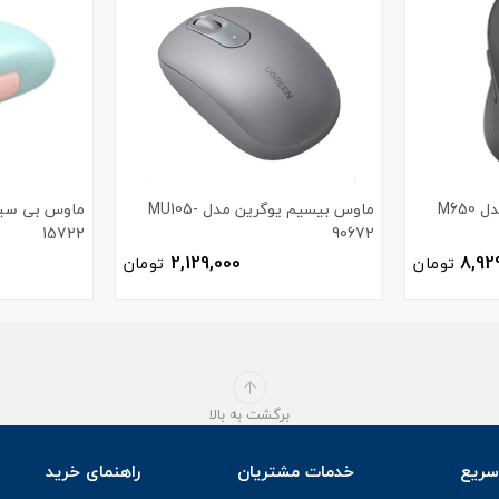
M65
ماوس بیسیم یوگرین مدل MU105-
15722
90672
2,129,000
8,92
تومان
تومان
برگشت به بالا
ریع
خدمات مشتریان
راهنمای خرید