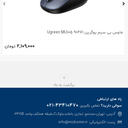
ماوس بی سیم یوگرین Ugreen MU105 90671
2,109,000
تومان
برگشت به بالا
راه های ارتباطی
021-43410470
سوالی دارید؟
تماس بگیرین
آدرس: تهران،مجتمع تجاری باملند،بلوکC،طبقه همکف،واحد 34GB
پست الکترونیکی:
info@mobomin.ir