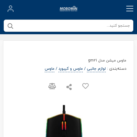
ماوس میشن مدل gm21
دسته‌بندی
:
لوازم جانبی
/
ماوس و کیبورد
/
ماوس