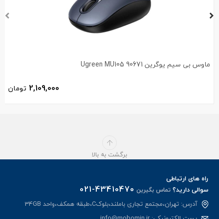
ماوس بی سیم یوگرین Ugreen MU105 90671
2,109,000
تومان
برگشت به بالا
راه های ارتباطی
021-43410470
سوالی دارید؟
تماس بگیرین
آدرس: تهران،مجتمع تجاری باملند،بلوکC،طبقه همکف،واحد 34GB
پست الکترونیکی:
info@mobomin.ir