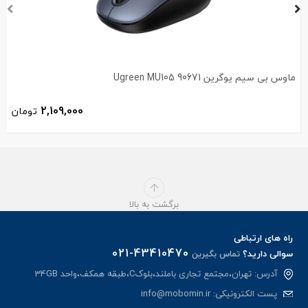
ماوس بی سیم یوگرین Ugreen MU105 90671
2,109,000
تومان
برگشت به بالا
راه های ارتباطی
021-43410470
سوالی دارید؟
تماس بگیرین
آدرس: تهران،مجتمع تجاری باملند،بلوکC،طبقه همکف،واحد 34GB
پست الکترونیکی:
info@mobomin.ir