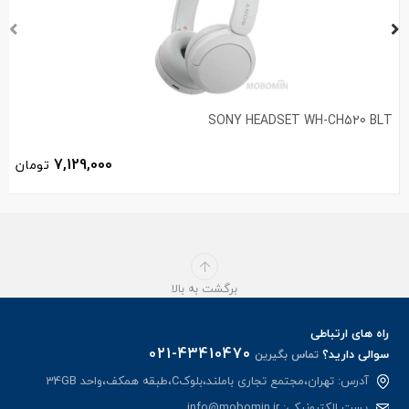
SONY HEADSET WH-CH520 BLT
7,129,000
تومان
برگشت به بالا
راه های ارتباطی
021-43410470
سوالی دارید؟
تماس بگیرین
آدرس: تهران،مجتمع تجاری باملند،بلوکC،طبقه همکف،واحد 34GB
پست الکترونیکی:
info@mobomin.ir