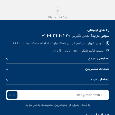
برگشت به بالا
راه های ارتباطی
021-43410470
سوالی دارید؟
تماس بگیرین
آدرس: تهران،مجتمع تجاری باملند،بلوکC،طبقه همکف،واحد 34GB
پست الکترونیکی:
info@mobomin.ir
دسترسی سریع
خدمات مشتریان
راهنمای خرید
ثبت
با ثبت ایمیل، از جدید‌ترین تخفیف‌ها با‌خبر شوید
همراه ما باشید!