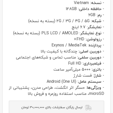
-
نسخه:
Vietnam
-
حافظه داخلی:
128GB
-
رم:
6GB
-
شبکه:
2G / 3G / 4G / 5G (بسته به نسخه)
-
نمایشگر:
6.7 اینچ
-
نوع نمایشگر:
PLS LCD / AMOLED (بسته به نسخه)
-
رزولوشن:
FHD+
-
پردازنده:
Exynos / MediaTek
-
دوربین اصلی:
چندگانه با کیفیت بالا
-
دوربین سلفی:
مناسب تماس و شبکه‌های اجتماعی
-
فیلمبرداری:
Full HD
-
باتری:
5000 میلی‌آمپر ساعت
-
شارژ:
فست شارژ
-
سیستم عامل:
Android (One UI)
-
ویژگی‌ها:
حسگر اثر انگشت، طراحی مدرن، پشتیبانی از
microSD، مناسب استفاده روزمره و فروش بالا
ارسال رایگان سفارشات بالای 30,000,000 تومان