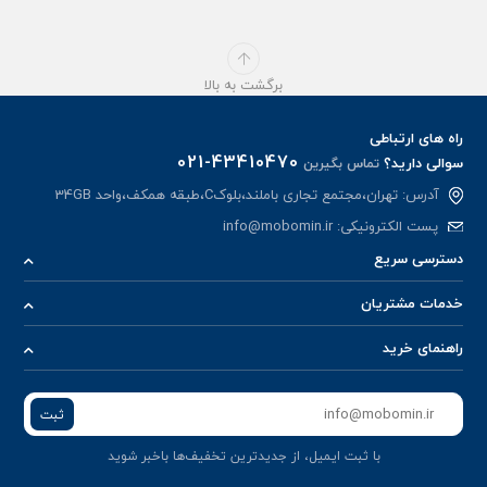
برگشت به بالا
راه های ارتباطی
021-43410470
سوالی دارید؟
تماس بگیرین
آدرس: تهران،مجتمع تجاری باملند،بلوکC،طبقه همکف،واحد 34GB
پست الکترونیکی:
info@mobomin.ir
دسترسی سریع
خدمات مشتریان
راهنمای خرید
ثبت
با ثبت ایمیل، از جدید‌ترین تخفیف‌ها با‌خبر شوید