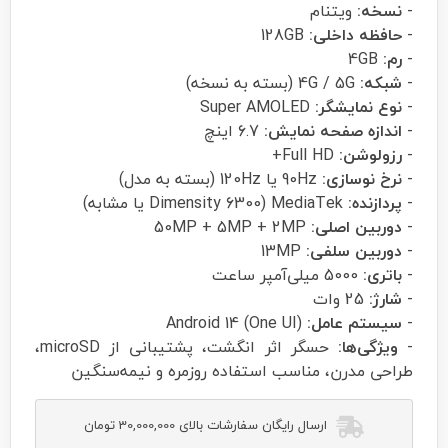
-
نسخه:
ویتنام
-
حافظه داخلی:
128GB
-
رم:
4GB
-
شبکه:
4G / 5G (بسته به نسخه)
-
نوع نمایشگر:
Super AMOLED
-
اندازه صفحه نمایش:
6.7 اینچ
-
رزولوشن:
Full HD+
-
نرخ نوسازی:
90Hz یا 120Hz (بسته به مدل)
-
پردازنده:
MediaTek (Dimensity 6300 یا مشابه)
-
دوربین اصلی:
50MP + 5MP + 2MP
-
دوربین سلفی:
13MP
-
باتری:
5000 میلی‌آمپر ساعت
-
شارژ:
25 وات
-
سیستم عامل:
Android 14 (One UI)
-
ویژگی‌ها:
حسگر اثر انگشت، پشتیبانی از microSD،
طراحی مدرن، مناسب استفاده روزمره و نیمه‌سنگین
ارسال رایگان سفارشات بالای 30,000,000 تومان