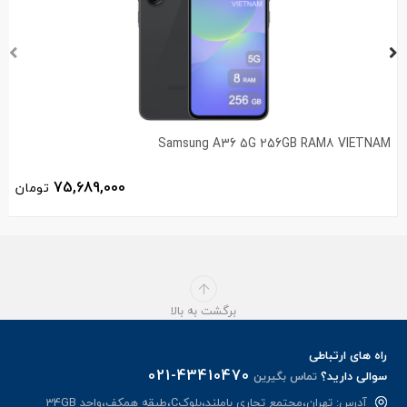
Samsung A36 5G 256GB RAM8 VIETNAM
75,689,000
تومان
برگشت به بالا
راه های ارتباطی
021-43410470
سوالی دارید؟
تماس بگیرین
آدرس: تهران،مجتمع تجاری باملند،بلوکC،طبقه همکف،واحد 34GB