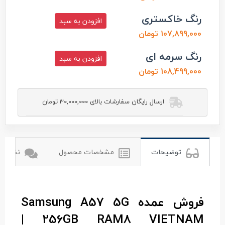
رنگ خاکستری
افزودن به سبد
107,899,000 تومان
رنگ سرمه ای
افزودن به سبد
108,499,000 تومان
ارسال رایگان سفارشات بالای 30,000,000 تومان
توضیحات
مشخصات محصول
نظرات ک
فروش عمده Samsung A57 5G
256GB RAM8 VIETNAM |