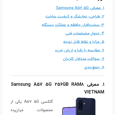
1. معرفی Samsung A57 5G
2. طراحی، نمایشگر و کیفیت ساخت
3. سخت‌افزار، حافظه و عملکرد دستگاه
4. جدول مشخصات فنی
5. مزایا و نقاط قابل توجه
6. مقایسه با رقبا و ارزش خرید
7. سوالات متداول کاربران
8. جمع‌بندی
1. معرفی Samsung A57 5G 256GB RAM8
VIETNAM
گلکسی A57 5G یکی از
محصولات میان‌رده