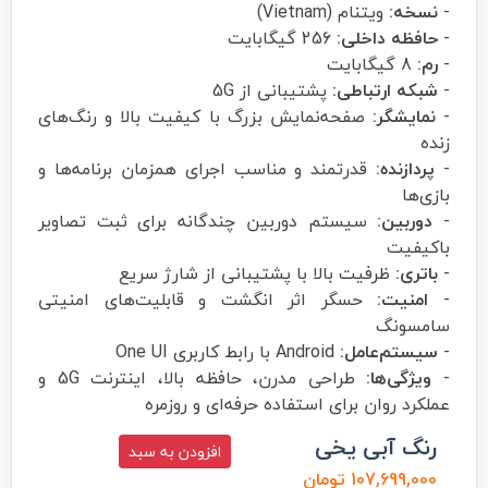
-
نسخه:
ویتنام (Vietnam)
-
حافظه داخلی:
256 گیگابایت
-
رم:
8 گیگابایت
-
شبکه ارتباطی:
پشتیبانی از 5G
-
نمایشگر:
صفحه‌نمایش بزرگ با کیفیت بالا و رنگ‌های
زنده
-
پردازنده:
قدرتمند و مناسب اجرای همزمان برنامه‌ها و
بازی‌ها
-
دوربین:
سیستم دوربین چندگانه برای ثبت تصاویر
باکیفیت
-
باتری:
ظرفیت بالا با پشتیبانی از شارژ سریع
-
امنیت:
حسگر اثر انگشت و قابلیت‌های امنیتی
سامسونگ
-
سیستم‌عامل:
Android با رابط کاربری One UI
-
ویژگی‌ها:
طراحی مدرن، حافظه بالا، اینترنت 5G و
عملکرد روان برای استفاده حرفه‌ای و روزمره
رنگ آبی یخی
افزودن به سبد
107,699,000 تومان