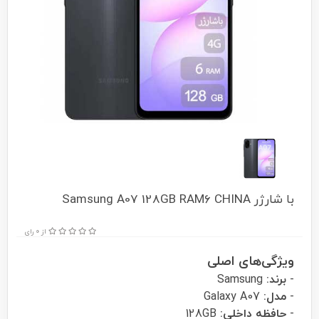
با شارژر Samsung A07 128GB RAM6 CHINA
از 0 رای
ویژگی‌های اصلی
-
برند:
Samsung
-
مدل:
Galaxy A07
-
حافظه داخلی:
128GB