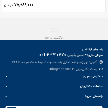
75,689,000
تومان
برگشت به بالا
راه های ارتباطی
021-43410470
سوالی دارید؟
تماس بگیرین
آدرس: تهران،مجتمع تجاری باملند،بلوکC،طبقه همکف،واحد 34GB
پست الکترونیکی:
info@mobomin.ir
دسترسی سریع
خدمات مشتریان
راهنمای خرید