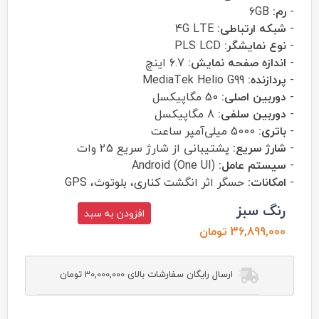
-
رم:
6GB
-
شبکه ارتباطی:
4G LTE
-
نوع نمایشگر:
PLS LCD
-
اندازه صفحه نمایش:
6.7 اینچ
-
پردازنده:
MediaTek Helio G99
-
دوربین اصلی:
50 مگاپیکسل
-
دوربین سلفی:
8 مگاپیکسل
-
باتری:
5000 میلی‌آمپر ساعت
-
شارژ سریع:
پشتیبانی از شارژ سریع 25 وات
-
سیستم عامل:
Android (One UI)
-
امکانات:
حسگر اثر انگشت کناری، بلوتوث، GPS
رنگ سبز
افزودن به سبد
36,899,000 تومان
ارسال رایگان سفارشات بالای 30,000,000 تومان
سامسونگ